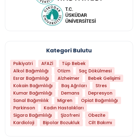
Kategori Bulutu
Psikiyatri
AFAZİ
Tüp Bebek
Alkol Bağımlılığı
Otizm
Saç Dökülmesi
Esrar Bağımlılığı
Alzheimer
Bebek Gelişimi
Kokain Bağımlılığı
Baş Ağrıları
Stres
Kumar Bağımlılığı
Demans
Depresyon
Sanal Bağımlılık
Migren
Opiat Bağımlılığı
Parkinson
Kadın Hastalıkları
Sigara Bağımlılığı
Şizofreni
Obezite
Kardioloji
Bipolar Bozukluk
Cilt Bakımı