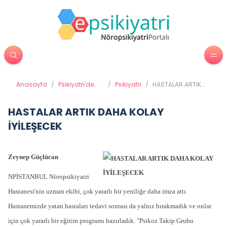
Anasayfa
/
Psikiyatri'de
/
Psikiyatri
/
HASTALAR ARTIK
Tedavi
DAHA KOLAY
Yöntemleri
İYİLEŞECEK
HASTALAR ARTIK DAHA KOLAY
İYİLEŞECEK
Zeynep Güçlücan
NPİSTANBUL Nöropsikiyatri
Hastanesi'nin uzman ekibi, çok yararlı bir yeniliğe daha imza attı.
Hastanemizde yatan hastaları tedavi sonrası da yalnız bırakmadık ve onlar
için çok yararlı bir eğitim programı hazırladık. "Psikoz Takip Grubu