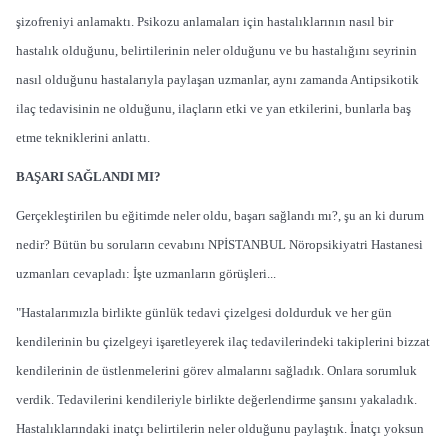
şizofreniyi anlamaktı. Psikozu anlamaları için hastalıklarının nasıl bir
hastalık olduğunu, belirtilerinin neler olduğunu ve bu hastalığını seyrinin
nasıl olduğunu hastalarıyla paylaşan uzmanlar, aynı zamanda Antipsikotik
ilaç tedavisinin ne olduğunu, ilaçların etki ve yan etkilerini, bunlarla baş
etme tekniklerini anlattı.
BAŞARI SAĞLANDI MI?
Gerçekleştirilen bu eğitimde neler oldu, başarı sağlandı mı?, şu an ki durum
nedir? Bütün bu soruların cevabını NPİSTANBUL Nöropsikiyatri Hastanesi
uzmanları cevapladı: İşte uzmanların görüşleri...
"Hastalarımızla birlikte günlük tedavi çizelgesi doldurduk ve her gün
kendilerinin bu çizelgeyi işaretleyerek ilaç tedavilerindeki takiplerini bizzat
kendilerinin de üstlenmelerini görev almalarını sağladık. Onlara sorumluk
verdik. Tedavilerini kendileriyle birlikte değerlendirme şansını yakaladık.
Hastalıklarındaki inatçı belirtilerin neler olduğunu paylaştık. İnatçı yoksun