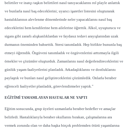
belirtiler ve inatçı taşkın belirtileri nasıl tanıyacaklarını rol playle anlattık
ve bunlarla nasıl baş edeceklerini; uyarıcı işaretler listesini oluşturarak
hastalıklarının alevlenme dönemlerinde neler yapacaklarını nasıl baş
edeceklerini hem kendilerine hem ailelerine öğrettik. Alkol, uyuşturucu ve
sigara gibi zararlı alışkanlıklardan ve faydasız tedavi arayışlarından uzak
durmanın öneminden bahsettik. Stresi tanımladık. Hep birlikte bununla baş
etmeyi öğrendik. Özgüveni tanımladık ve özgüvenlerini arttırmayla ilgili
örnekler ve çözümler oluşturduk. Zamanlarını nasıl değerlendireceklerini ve
günlük yaşam faaliyetlerini planladık. Arkadaşlıklarını ve dostluklarını
paylaştık ve bunları nasıl geliştireceklerini çözümledik. Onlarla beraber
eğlenceli faaliyetler planladık, görevlendirmeler yaptık."
EĞİTİMİ TAMAMLAYAN HASTALAR NE YAPTI
Eğitim sonucunda, grup üyeleri uzmanlarla beraber hedefler ve amaçlar
belirledi. Hastalıklarıyla beraber okullarını bırakan, çalışmalarına ara
vermek zorunda olan ve daha başka birçok problemden ötürü yaşamlarına