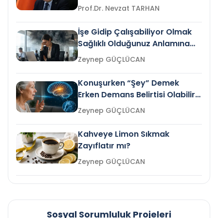
Prof.Dr. Nevzat TARHAN
İşe Gidip Çalışabiliyor Olmak
Sağlıklı Olduğunuz Anlamına
Gelir mi?
Zeynep GÜÇLÜCAN
Konuşurken “Şey” Demek
Erken Demans Belirtisi Olabilir
mi?
Zeynep GÜÇLÜCAN
Kahveye Limon Sıkmak
Zayıflatır mı?
Zeynep GÜÇLÜCAN
Sosyal Sorumluluk Projeleri