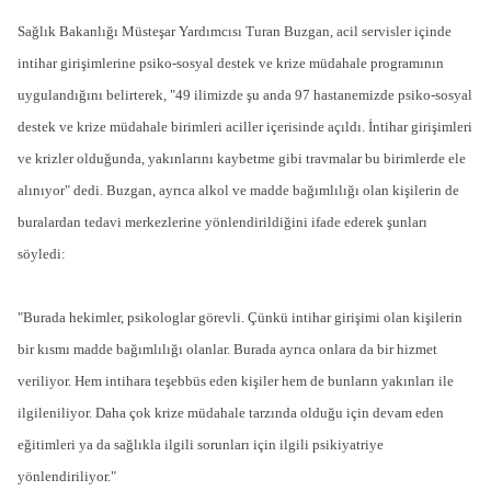
Sağlık Bakanlığı Müsteşar Yardımcısı Turan Buzgan, acil servisler içinde
intihar girişimlerine psiko-sosyal destek ve krize müdahale programının
uygulandığını belirterek, "49 ilimizde şu anda 97 hastanemizde psiko-sosyal
destek ve krize müdahale birimleri aciller içerisinde açıldı. İntihar girişimleri
ve krizler olduğunda, yakınlarını kaybetme gibi travmalar bu birimlerde ele
alınıyor" dedi. Buzgan, ayrıca alkol ve madde bağımlılığı olan kişilerin de
buralardan tedavi merkezlerine yönlendirildiğini ifade ederek şunları
söyledi:
"Burada hekimler, psikologlar görevli. Çünkü intihar girişimi olan kişilerin
bir kısmı madde bağımlılığı olanlar. Burada ayrıca onlara da bir hizmet
veriliyor. Hem intihara teşebbüs eden kişiler hem de bunların yakınları ile
ilgileniliyor. Daha çok krize müdahale tarzında olduğu için devam eden
eğitimleri ya da sağlıkla ilgili sorunları için ilgili psikiyatriye
yönlendiriliyor."