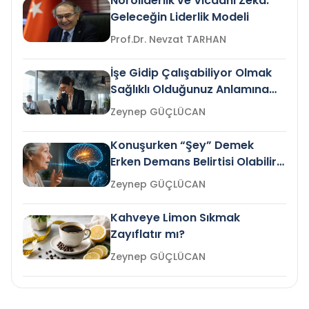
Nöroliderlik ve Vicdani Zekâ:
Geleceğin Liderlik Modeli
Prof.Dr. Nevzat TARHAN
İşe Gidip Çalışabiliyor Olmak
Sağlıklı Olduğunuz Anlamına
Gelir mi?
Zeynep GÜÇLÜCAN
Konuşurken “Şey” Demek
Erken Demans Belirtisi Olabilir
mi?
Zeynep GÜÇLÜCAN
Kahveye Limon Sıkmak
Zayıflatır mı?
Zeynep GÜÇLÜCAN