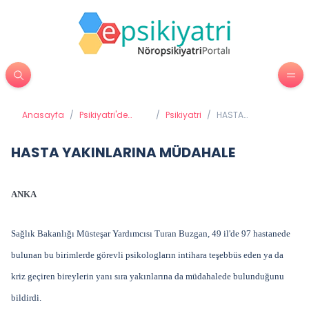
Anasayfa
/
Psikiyatri'de
/
Psikiyatri
/
HASTA
Tedavi
YAKINLARINA
Yöntemleri
MÜDAHALE
HASTA YAKINLARINA MÜDAHALE
ANKA
Sağlık Bakanlığı Müsteşar Yardımcısı Turan Buzgan, 49 il'de 97 hastanede
bulunan bu birimlerde görevli psikologların intihara teşebbüs eden ya da
kriz geçiren bireylerin yanı sıra yakınlarına da müdahalede bulunduğunu
bildirdi.