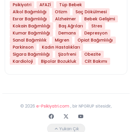
Psikiyatri
AFAZİ
Tüp Bebek
Alkol Bağımlılığı
Otizm
Saç Dökülmesi
Esrar Bağımlılığı
Alzheimer
Bebek Gelişimi
Kokain Bağımlılığı
Baş Ağrıları
Stres
Kumar Bağımlılığı
Demans
Depresyon
Sanal Bağımlılık
Migren
Opiat Bağımlılığı
Parkinson
Kadın Hastalıkları
Sigara Bağımlılığı
Şizofreni
Obezite
Kardioloji
Bipolar Bozukluk
Cilt Bakımı
©
2026
e-Psikiyatri.com
, bir NPGRUP sitesidir,
Faceebok
Twitter
Youtube
Yukarı Çık