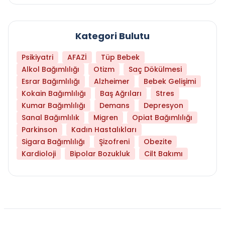
Kategori Bulutu
Psikiyatri
AFAZİ
Tüp Bebek
Alkol Bağımlılığı
Otizm
Saç Dökülmesi
Esrar Bağımlılığı
Alzheimer
Bebek Gelişimi
Kokain Bağımlılığı
Baş Ağrıları
Stres
Kumar Bağımlılığı
Demans
Depresyon
Sanal Bağımlılık
Migren
Opiat Bağımlılığı
Parkinson
Kadın Hastalıkları
Sigara Bağımlılığı
Şizofreni
Obezite
Kardioloji
Bipolar Bozukluk
Cilt Bakımı