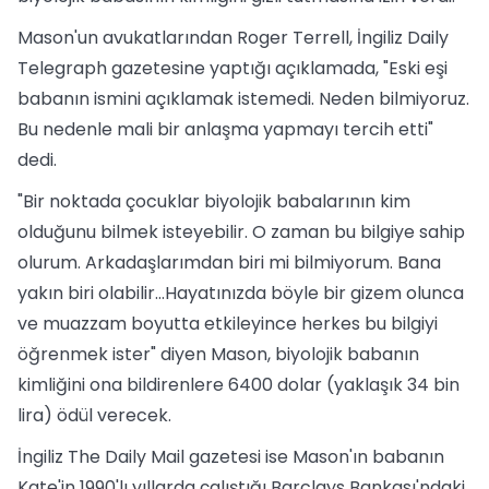
Mason'un avukatlarından Roger Terrell, İngiliz Daily
Telegraph gazetesine yaptığı açıklamada, "Eski eşi
babanın ismini açıklamak istemedi. Neden bilmiyoruz.
Bu nedenle mali bir anlaşma yapmayı tercih etti"
dedi.
"Bir noktada çocuklar biyolojik babalarının kim
olduğunu bilmek isteyebilir. O zaman bu bilgiye sahip
olurum. Arkadaşlarımdan biri mi bilmiyorum. Bana
yakın biri olabilir...Hayatınızda böyle bir gizem olunca
ve muazzam boyutta etkileyince herkes bu bilgiyi
öğrenmek ister" diyen Mason, biyolojik babanın
kimliğini ona bildirenlere 6400 dolar (yaklaşık 34 bin
lira) ödül verecek.
İngiliz The Daily Mail gazetesi ise Mason'ın babanın
Kate'in 1990'lı yıllarda çalıştığı Barclays Bankası'ndaki