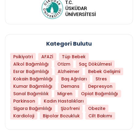
Kategori Bulutu
Psikiyatri
AFAZİ
Tüp Bebek
Alkol Bağımlılığı
Otizm
Saç Dökülmesi
Esrar Bağımlılığı
Alzheimer
Bebek Gelişimi
Kokain Bağımlılığı
Baş Ağrıları
Stres
Kumar Bağımlılığı
Demans
Depresyon
Sanal Bağımlılık
Migren
Opiat Bağımlılığı
Parkinson
Kadın Hastalıkları
Sigara Bağımlılığı
Şizofreni
Obezite
Kardioloji
Bipolar Bozukluk
Cilt Bakımı