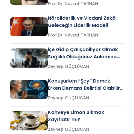
Prof.Dr. Nevzat TARHAN
Nöroliderlik ve Vicdani Zekâ:
Geleceğin Liderlik Modeli
Prof.Dr. Nevzat TARHAN
İşe Gidip Çalışabiliyor Olmak
Sağlıklı Olduğunuz Anlamına
Gelir mi?
Zeynep GÜÇLÜCAN
Konuşurken “Şey” Demek
Erken Demans Belirtisi Olabilir
mi?
Zeynep GÜÇLÜCAN
Kahveye Limon Sıkmak
Zayıflatır mı?
Zeynep GÜÇLÜCAN