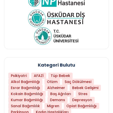
Kategori Bulutu
Psikiyatri
AFAZİ
Tüp Bebek
Alkol Bağımlılığı
Otizm
Saç Dökülmesi
Esrar Bağımlılığı
Alzheimer
Bebek Gelişimi
Kokain Bağımlılığı
Baş Ağrıları
Stres
Kumar Bağımlılığı
Demans
Depresyon
Sanal Bağımlılık
Migren
Opiat Bağımlılığı
Parkinson
Kadın Hastalıkları