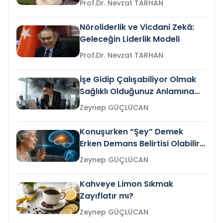
Prof.Dr. Nevzat TARHAN
Nöroliderlik ve Vicdani Zekâ:
Geleceğin Liderlik Modeli
Prof.Dr. Nevzat TARHAN
İşe Gidip Çalışabiliyor Olmak
Sağlıklı Olduğunuz Anlamına
Gelir mi?
Zeynep GÜÇLÜCAN
Konuşurken “Şey” Demek
Erken Demans Belirtisi Olabilir
mi?
Zeynep GÜÇLÜCAN
Kahveye Limon Sıkmak
Zayıflatır mı?
Zeynep GÜÇLÜCAN