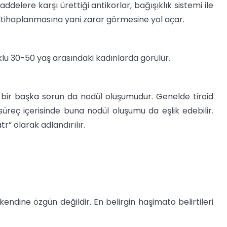
lere karşı ürettiği antikorlar, bağışıklık sistemi ile
 iltihaplanmasına yani zarar görmesine yol açar.
klu 30-50 yaş arasındaki kadınlarda görülür.
i bir başka sorun da nodül oluşumudur. Genelde tiroid
üreç içerisinde buna nodül oluşumu da eşlik edebilir.
” olarak adlandırılır.
endine özgün değildir. En belirgin haşimato belirtileri