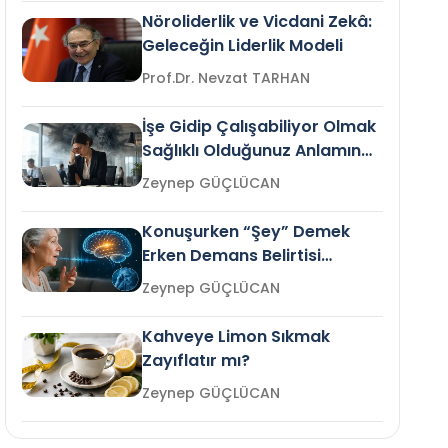
Nöroliderlik ve Vicdani Zekâ:
Geleceğin Liderlik Modeli
Prof.Dr. Nevzat TARHAN
İşe Gidip Çalışabiliyor Olmak
Sağlıklı Olduğunuz Anlamına
Gelir mi?
Zeynep GÜÇLÜCAN
Konuşurken “Şey” Demek
Erken Demans Belirtisi
Olabilir mi?
Zeynep GÜÇLÜCAN
Kahveye Limon Sıkmak
Zayıflatır mı?
Zeynep GÜÇLÜCAN