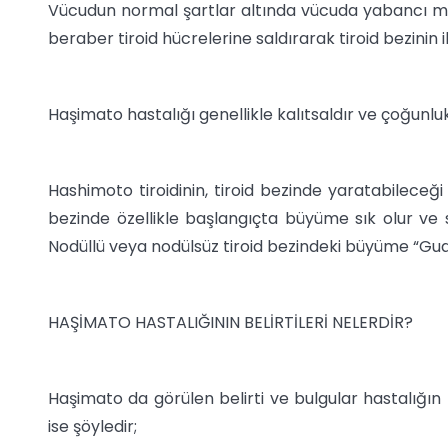
Vücudun normal şartlar altında vücuda yabancı madde
beraber tiroid hücrelerine saldırarak tiroid bezinin
Haşimato hastalığı genellikle kalıtsaldır ve çoğunlu
Hashimoto tiroidinin, tiroid bezinde yaratabileceğ
bezinde özellikle başlangıçta büyüme sık olur ve s
Nodüllü veya nodülsüz tiroid bezindeki büyüme “Guatr
HAŞİMATO HASTALIĞININ BELİRTİLERİ NELERDİR?
Haşimato da görülen belirti ve bulgular hastalığın k
ise şöyledir;