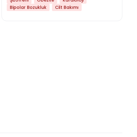
Şizofreni
Obezite
Kardioloji
Bipolar Bozukluk
Cilt Bakımı
Daha Az Protein Tüketmek Yaşlanmayı Yava