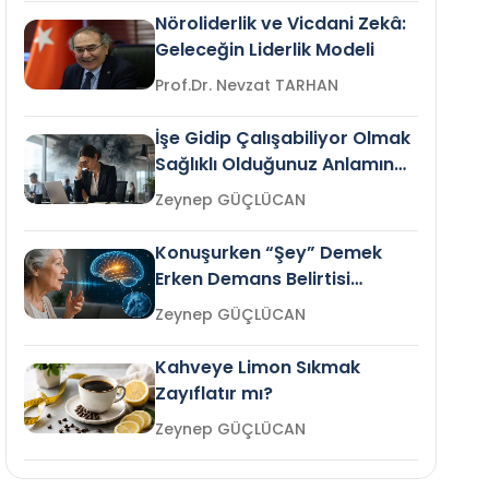
Nöroliderlik ve Vicdani Zekâ:
Geleceğin Liderlik Modeli
Prof.Dr. Nevzat TARHAN
İşe Gidip Çalışabiliyor Olmak
Sağlıklı Olduğunuz Anlamına
Gelir mi?
Zeynep GÜÇLÜCAN
Konuşurken “Şey” Demek
Erken Demans Belirtisi
Olabilir mi?
Zeynep GÜÇLÜCAN
Kahveye Limon Sıkmak
Zayıflatır mı?
Zeynep GÜÇLÜCAN