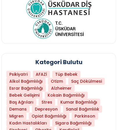
Kategori Bulutu
Psikiyatri
AFAZİ
Tüp Bebek
Alkol Bağımlılığı
Otizm
Saç Dökülmesi
Esrar Bağımlılığı
Alzheimer
Bebek Gelişimi
Kokain Bağımlılığı
Baş Ağrıları
Stres
Kumar Bağımlılığı
Hangi Yaşta Hangi Testi Yaptırmanız Gerekt
Demans
Depresyon
Sanal Bağımlılık
Migren
Opiat Bağımlılığı
Parkinson
Kadın Hastalıkları
Sigara Bağımlılığı