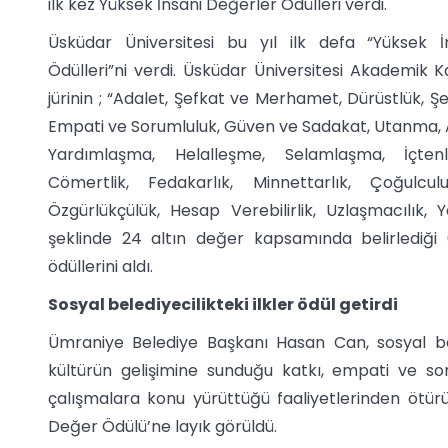
ilk kez Yüksek İnsani Değerler Ödülleri verdi.
Üsküdar Üniversitesi bu yıl ilk defa “Yüksek İ
Ödülleri”ni verdi. Üsküdar Üniversitesi Akademik 
jürinin ; “Adalet, Şefkat ve Merhamet, Dürüstlük, Şe
Empati ve Sorumluluk, Güven ve Sadakat, Utanma, A
Yardımlaşma, Helalleşme, Selamlaşma, İçtenl
Cömertlik, Fedakarlık, Minnettarlık, Çoğulculuk
Özgürlükçülük, Hesap Verebilirlik, Uzlaşmacılık, Yen
şeklinde 24 altın değer kapsamında belirlediği
ödüllerini aldı.
Sosyal belediyecilikteki ilkler ödül getirdi
Ümraniye Belediye Başkanı Hasan Can, sosyal beledi
kültürün gelişimine sunduğu katkı, empati ve soru
çalışmalara konu yürüttüğü faaliyetlerinden ötürü
Değer Ödülü’ne layık görüldü.