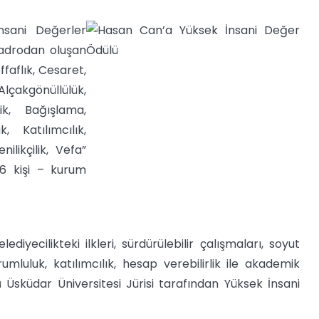
nsani Değerler
Kadrodan oluşan
ffaflık, Cesaret,
lçakgönüllülük,
ik, Bağışlama,
, Katılımcılık,
ilikçilik, Vefa”
 6 kişi – kurum
yecilikteki ilkleri, sürdürülebilir çalışmaları, soyut
mluluk, katılımcılık, hesap verebilirlik ile akademik
 Üsküdar Üniversitesi Jürisi tarafından Yüksek İnsani