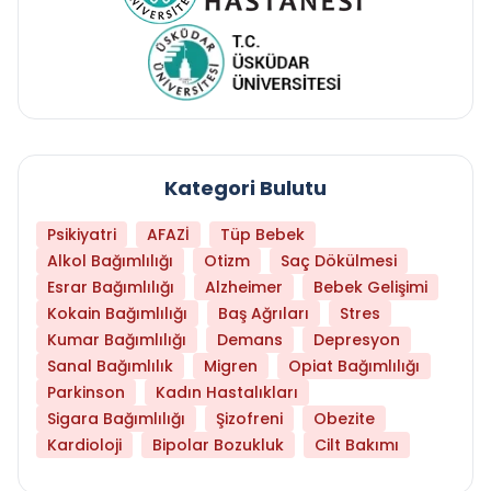
Kategori Bulutu
Psikiyatri
AFAZİ
Tüp Bebek
Alkol Bağımlılığı
Otizm
Saç Dökülmesi
Esrar Bağımlılığı
Alzheimer
Bebek Gelişimi
Kokain Bağımlılığı
Baş Ağrıları
Stres
Kumar Bağımlılığı
Demans
Depresyon
Sanal Bağımlılık
Migren
Opiat Bağımlılığı
Parkinson
Kadın Hastalıkları
Sigara Bağımlılığı
Şizofreni
Obezite
Kardioloji
Bipolar Bozukluk
Cilt Bakımı