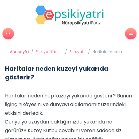
Anasayfa
/
Psikiyatri'de
/
Psikiyatri
/
Haritalar neden
Tedavi
kuzeyi yukarıda
Yöntemleri
gösterir?
Haritalar neden kuzeyi yukarıda
gösterir?
Haritalar neden hep kuzeyi yukarıda gösterir? Bunun
ilginç hikâyesini ve dünyayı algılamamız üzerindeki
etkisini derledik.
Dünya'ya uzaydan baktığımızda yukarıda ne
görürüz? Kuzey Kutbu cevabını veren sadece siz