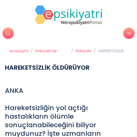
Anasayfa
/
Psikiyatri'de
/
Psikiyatri
/
HAREKETSİZLİK
Tedavi Yöntemleri
ÖLDÜRÜYOR
HAREKETSİZLİK ÖLDÜRÜYOR
ANKA
Hareketsizliğin yol açtığı
hastalıkların ölümle
sonuçlanabileceğini biliyor
muydunuz? İşte uzmanların