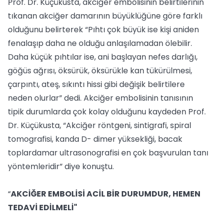
Prof. Dr. Küçükusta, akciğer embolisinin belirtilerinin
tıkanan akciğer damarının büyüklüğüne göre farklı
olduğunu belirterek “Pıhtı çok büyük ise kişi aniden
fenalaşıp daha ne olduğu anlaşılamadan ölebilir.
Daha küçük pıhtılar ise, ani başlayan nefes darlığı,
göğüs ağrısı, öksürük, öksürükle kan tükürülmesi,
çarpıntı, ateş, sıkıntı hissi gibi değişik belirtilere
neden olurlar” dedi. Akciğer embolisinin tanısının
tipik durumlarda çok kolay olduğunu kaydeden Prof.
Dr. Küçükusta, “Akciğer röntgeni, sintigrafi, spiral
tomografisi, kanda D- dimer yüksekliği, bacak
toplardamar ultrasonografisi en çok başvurulan tanı
yöntemleridir” diye konuştu.
“
AKCİĞER EMBOLİSİ ACİL BİR DURUMDUR, HEMEN
TEDAVİ EDİLMELİ"