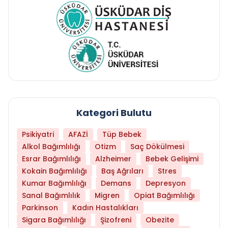
Kategori Bulutu
Psikiyatri
AFAZİ
Tüp Bebek
Alkol Bağımlılığı
Otizm
Saç Dökülmesi
Esrar Bağımlılığı
Alzheimer
Bebek Gelişimi
Kokain Bağımlılığı
Baş Ağrıları
Stres
Kumar Bağımlılığı
Demans
Depresyon
Sanal Bağımlılık
Migren
Opiat Bağımlılığı
Parkinson
Kadın Hastalıkları
Sigara Bağımlılığı
Şizofreni
Obezite