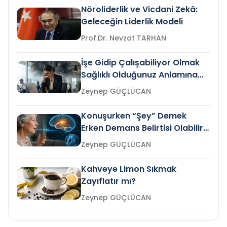
Nöroliderlik ve Vicdani Zekâ:
Geleceğin Liderlik Modeli
Prof.Dr. Nevzat TARHAN
İşe Gidip Çalışabiliyor Olmak
Sağlıklı Olduğunuz Anlamına
Gelir mi?
Zeynep GÜÇLÜCAN
Konuşurken “Şey” Demek
Erken Demans Belirtisi Olabilir
mi?
Zeynep GÜÇLÜCAN
Kahveye Limon Sıkmak
Zayıflatır mı?
Zeynep GÜÇLÜCAN