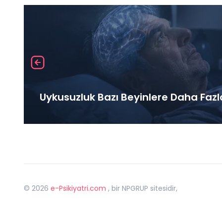
Uykusuzluk Bazı Beyinlere Daha Fazl
©
2026
e-Psikiyatri.com
, bir NPGRUP sitesidir,