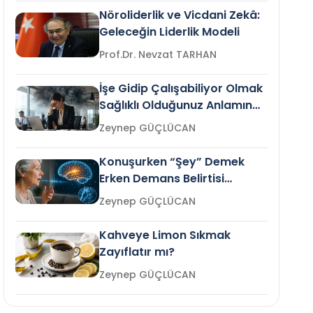
Nöroliderlik ve Vicdani Zekâ:
Geleceğin Liderlik Modeli
Prof.Dr. Nevzat TARHAN
İşe Gidip Çalışabiliyor Olmak
Sağlıklı Olduğunuz Anlamına
Gelir mi?
Zeynep GÜÇLÜCAN
Konuşurken “Şey” Demek
Erken Demans Belirtisi
Olabilir mi?
Zeynep GÜÇLÜCAN
Kahveye Limon Sıkmak
Zayıflatır mı?
Zeynep GÜÇLÜCAN