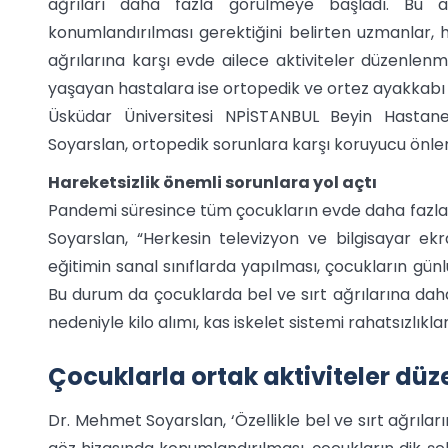
ağrıları daha fazla görülmeye başladı. Bu ağ
konumlandırılması gerektiğini belirten uzmanlar, h
ağrılarına karşı evde ailece aktiviteler düzenlenmes
yaşayan hastalara ise ortopedik ve ortez ayakkabı 
Üsküdar Üniversitesi NPİSTANBUL Beyin Hasta
Soyarslan, ortopedik sorunlara karşı koruyucu önlemle
Hareketsizlik önemli sorunlara yol açtı
Pandemi süresince tüm çocukların evde daha fazla 
Soyarslan, “Herkesin televizyon ve bilgisayar ekr
eğitimin sanal sınıflarda yapılması, çocukların gün
Bu durum da çocuklarda bel ve sırt ağrılarına dah
nedeniyle kilo alımı, kas iskelet sistemi rahatsızlıkları
Çocuklarla ortak aktiviteler dü
Dr. Mehmet Soyarslan, ‘Özellikle bel ve sırt ağrılar