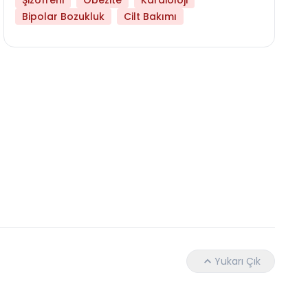
Şizofreni
Obezite
Kardioloji
Bipolar Bozukluk
Cilt Bakımı
Libido Yüksekliği
Yukarı Çık