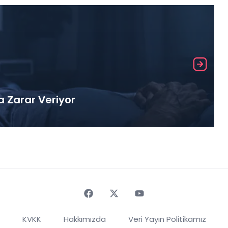
a Zarar Veriyor
Faceebok
Twitter
Youtube
KVKK
Hakkımızda
Veri Yayın Politikamız