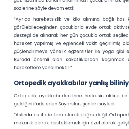
göz hizasında konumlandırılması, çocukların dik şek
sözlerine şöyle devam etti:
“Ayrıca hareketsizlik ve kilo alımına bağlı kas 
görülebileceğinden çocuklarla evde ortak aktivit
desteği de alınarak her gün çocukla ortak seçilecek
hareket yapılmış ve eğlenceli vakit geçirilmiş ola
güçlendirmeye yönelik egzersizler ile yoga gibi e
Burada önemli olan sakatlıklardan kaçınmak 
hareketlere yönelmektir.”
Ortopedik ayakkabılar yanlış bilini
Ortopedik ayakkabı denilince herkesin aklına bir
geldiğini ifade eden Soyarslan, şunları söyledi:
“Aslında bu ifade tam olarak doğru değil. Ortopedi
mekanik olarak desteklemek için özel olarak gelişt