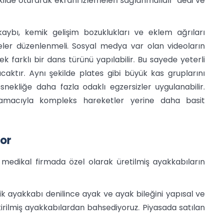
ilde oturarak ekranı izlemeleri sağlanmalıdır’ dedi ve
kaybı, kemik gelişim bozuklukları ve eklem ağrıları
eler düzenlenmeli. Sosyal medya var olan videoların
 farklı bir dans türünü yapılabilir. Bu sayede yeterli
caktır. Aynı şekilde plates gibi büyük kas gruplarını
snekliğe daha fazla odaklı egzersizler uygulanabilir.
amacıyla kompleks hareketler yerine daha basit
yor
 medikal firmada özel olarak üretilmiş ayakkabıların
k ayakkabı denilince ayak ve ayak bileğini yapısal ve
irilmiş ayakkabılardan bahsediyoruz. Piyasada satılan