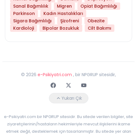
Sanal Bağımlılık
Migren
Opiat Bağımlılığı
Parkinson
Kadın Hastalıkları
Sigara Bağımlılığı
Şizofreni
Obezite
Kardioloji
Bipolar Bozukluk
Cilt Bakımı
©
2026
e-Psikiyatri.com
, bir NPGRUP sitesidir,
Faceebok
Twitter
Youtube
Yukarı Çık
e-Psikiyatri.com bir NPGRUP sitesidir. Bu sitede verilen bilgiler, site
ziyaretçilerinin/hastaların hekimleriyle mevcut ilişkilerini ikame
etmek değil, desteklemek için tasarlanmıştır. Bu sitede yer alan