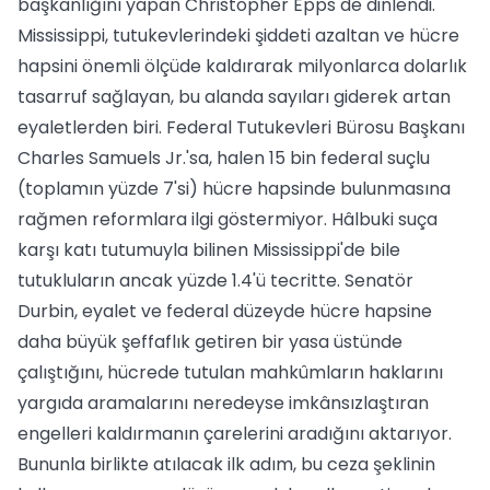
başkanlığını yapan Christopher Epps de dinlendi.
Mississippi, tutukevlerindeki şiddeti azaltan ve hücre
hapsini önemli ölçüde kaldırarak milyonlarca dolarlık
tasarruf sağlayan, bu alanda sayıları giderek artan
eyaletlerden biri. Federal Tutukevleri Bürosu Başkanı
Charles Samuels Jr.'sa, halen 15 bin federal suçlu
(toplamın yüzde 7'si) hücre hapsinde bulunmasına
rağmen reformlara ilgi göstermiyor. Hâlbuki suça
karşı katı tutumuyla bilinen Mississippi'de bile
tutukluların ancak yüzde 1.4'ü tecritte. Senatör
Durbin, eyalet ve federal düzeyde hücre hapsine
daha büyük şeffaflık getiren bir yasa üstünde
çalıştığını, hücrede tutulan mahkûmların haklarını
yargıda aramalarını neredeyse imkânsızlaştıran
engelleri kaldırmanın çarelerini aradığını aktarıyor.
Bununla birlikte atılacak ilk adım, bu ceza şeklinin