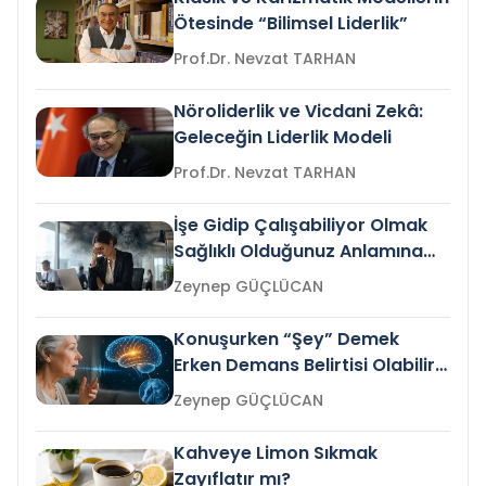
Ötesinde “Bilimsel Liderlik”
Prof.Dr. Nevzat TARHAN
Nöroliderlik ve Vicdani Zekâ:
Geleceğin Liderlik Modeli
Prof.Dr. Nevzat TARHAN
İşe Gidip Çalışabiliyor Olmak
Sağlıklı Olduğunuz Anlamına
Gelir mi?
Zeynep GÜÇLÜCAN
Konuşurken “Şey” Demek
Erken Demans Belirtisi Olabilir
mi?
Zeynep GÜÇLÜCAN
Kahveye Limon Sıkmak
Zayıflatır mı?