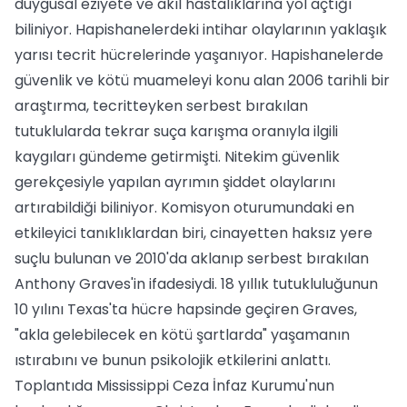
duygusal eziyete ve akıl hastalıklarına yol açtığı
biliniyor. Hapishanelerdeki intihar olaylarının yaklaşık
yarısı tecrit hücrelerinde yaşanıyor. Hapishanelerde
güvenlik ve kötü muameleyi konu alan 2006 tarihli bir
araştırma, tecritteyken serbest bırakılan
tutuklularda tekrar suça karışma oranıyla ilgili
kaygıları gündeme getirmişti. Nitekim güvenlik
gerekçesiyle yapılan ayrımın şiddet olaylarını
artırabildiği biliniyor. Komisyon oturumundaki en
etkileyici tanıklıklardan biri, cinayetten haksız yere
suçlu bulunan ve 2010'da aklanıp serbest bırakılan
Anthony Graves'in ifadesiydi. 18 yıllık tutukluluğunun
10 yılını Texas'ta hücre hapsinde geçiren Graves,
"akla gelebilecek en kötü şartlarda" yaşamanın
ıstırabını ve bunun psikolojik etkilerini anlattı.
Toplantıda Mississippi Ceza İnfaz Kurumu'nun