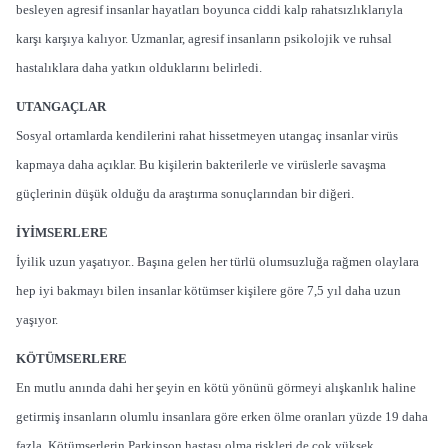
besleyen agresif insanlar hayatları boyunca ciddi kalp rahatsızlıklarıyla
karşı karşıya kalıyor. Uzmanlar, agresif insanların psikolojik ve ruhsal
hastalıklara daha yatkın olduklarını belirledi.
UTANGAÇLAR
Sosyal ortamlarda kendilerini rahat hissetmeyen utangaç insanlar virüs
kapmaya daha açıklar. Bu kişilerin bakterilerle ve virüslerle savaşma
güçlerinin düşük olduğu da araştırma sonuçlarından bir diğeri.
İYİMSERLERE
İyilik uzun yaşatıyor.. Başına gelen her türlü olumsuzluğa rağmen olaylara
hep iyi bakmayı bilen insanlar kötümser kişilere göre 7,5 yıl daha uzun
yaşıyor.
KÖTÜMSERLERE
En mutlu anında dahi her şeyin en kötü yönünü görmeyi alışkanlık haline
getirmiş insanların olumlu insanlara göre erken ölme oranları yüzde 19 daha
fazla. Kötümserlerin Parkinson hastası olma riskleri de çok yüksek.