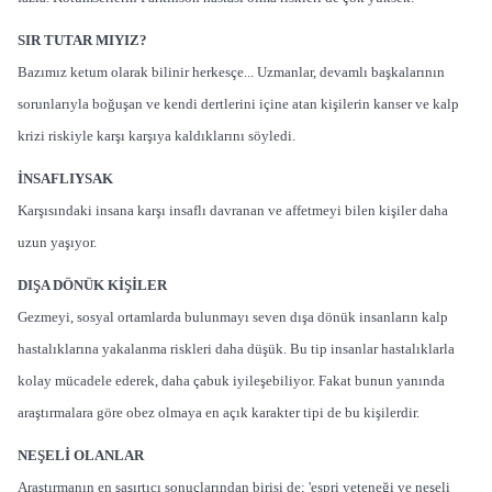
SIR TUTAR MIYIZ?
Bazımız ketum olarak bilinir herkesçe... Uzmanlar, devamlı başkalarının
sorunlarıyla boğuşan ve kendi dertlerini içine atan kişilerin kanser ve kalp
krizi riskiyle karşı karşıya kaldıklarını söyledi.
İNSAFLIYSAK
Karşısındaki insana karşı insaflı davranan ve affetmeyi bilen kişiler daha
uzun yaşıyor.
DIŞA DÖNÜK KİŞİLER
Gezmeyi, sosyal ortamlarda bulunmayı seven dışa dönük insanların kalp
hastalıklarına yakalanma riskleri daha düşük. Bu tip insanlar hastalıklarla
kolay mücadele ederek, daha çabuk iyileşebiliyor. Fakat bunun yanında
araştırmalara göre obez olmaya en açık karakter tipi de bu kişilerdir.
NEŞELİ OLANLAR
Araştırmanın en şaşırtıcı sonuçlarından birisi de; 'espri yeteneği ve neşeli