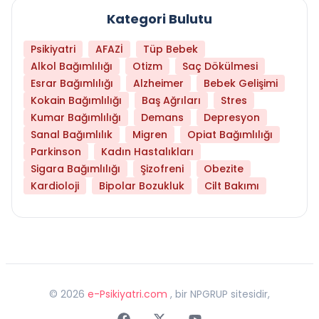
Kategori Bulutu
Psikiyatri
AFAZİ
Tüp Bebek
Alkol Bağımlılığı
Otizm
Saç Dökülmesi
Esrar Bağımlılığı
Alzheimer
Bebek Gelişimi
Kokain Bağımlılığı
Baş Ağrıları
Stres
Kumar Bağımlılığı
Demans
Depresyon
Sanal Bağımlılık
Migren
Opiat Bağımlılığı
Parkinson
Kadın Hastalıkları
Sigara Bağımlılığı
Şizofreni
Obezite
Kardioloji
Bipolar Bozukluk
Cilt Bakımı
©
2026
e-Psikiyatri.com
, bir NPGRUP sitesidir,