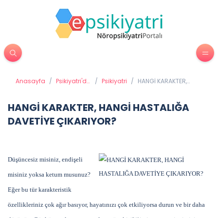
Anasayfa
/
Psikiyatri'de
/
Psikiyatri
/
HANGİ KARAKTER,
Tedavi
HANGİ HASTALIĞA
Yöntemleri
DAVETİYE ÇIKARIYOR?
HANGİ KARAKTER, HANGİ HASTALIĞA
DAVETİYE ÇIKARIYOR?
Düşüncesiz misiniz, endişeli
misiniz yoksa ketum musunuz?
Eğer bu tür karakteristik
özellikleriniz çok ağır basıyor, hayatınızı çok etkiliyorsa durun ve bir daha