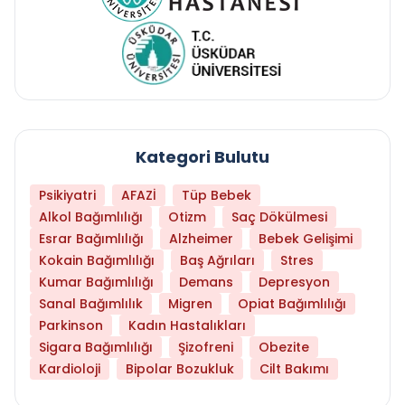
Kategori Bulutu
Psikiyatri
AFAZİ
Tüp Bebek
Alkol Bağımlılığı
Otizm
Saç Dökülmesi
Esrar Bağımlılığı
Alzheimer
Bebek Gelişimi
Kokain Bağımlılığı
Baş Ağrıları
Stres
Kumar Bağımlılığı
Demans
Depresyon
Sanal Bağımlılık
Migren
Opiat Bağımlılığı
Parkinson
Kadın Hastalıkları
Sigara Bağımlılığı
Şizofreni
Obezite
Kardioloji
Bipolar Bozukluk
Cilt Bakımı