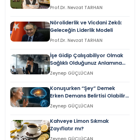
Prof.Dr. Nevzat TARHAN
Nöroliderlik ve Vicdani Zekâ:
Geleceğin Liderlik Modeli
Prof.Dr. Nevzat TARHAN
İşe Gidip Çalışabiliyor Olmak
Sağlıklı Olduğunuz Anlamına
Gelir mi?
Zeynep GÜÇLÜCAN
Konuşurken “Şey” Demek
Erken Demans Belirtisi Olabilir
mi?
Zeynep GÜÇLÜCAN
Kahveye Limon Sıkmak
Zayıflatır mı?
Zeynep GÜÇLÜCAN