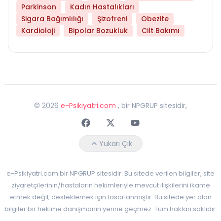
Parkinson
Kadın Hastalıkları
Sigara Bağımlılığı
Şizofreni
Obezite
Kardioloji
Bipolar Bozukluk
Cilt Bakımı
©
2026
e-Psikiyatri.com
, bir NPGRUP sitesidir,
Faceebok
Twitter
Youtube
Yukarı Çık
e-Psikiyatri.com bir NPGRUP sitesidir. Bu sitede verilen bilgiler, site
ziyaretçilerinin/hastaların hekimleriyle mevcut ilişkilerini ikame
etmek değil, desteklemek için tasarlanmıştır. Bu sitede yer alan
bilgiler bir hekime danışmanın yerine geçmez. Tüm hakları saklıdır.