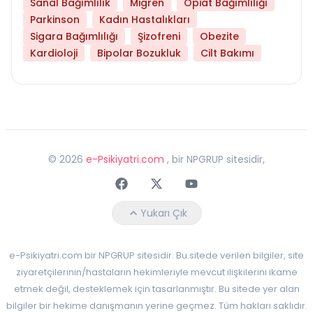
Sanal Bağımlılık
Migren
Opiat Bağımlılığı
Parkinson
Kadın Hastalıkları
Sigara Bağımlılığı
Şizofreni
Obezite
Kardioloji
Bipolar Bozukluk
Cilt Bakımı
©
2026
e-Psikiyatri.com
, bir NPGRUP sitesidir,
Faceebok
Twitter
Youtube
Yukarı Çık
e-Psikiyatri.com bir NPGRUP sitesidir. Bu sitede verilen bilgiler, site
ziyaretçilerinin/hastaların hekimleriyle mevcut ilişkilerini ikame
etmek değil, desteklemek için tasarlanmıştır. Bu sitede yer alan
bilgiler bir hekime danışmanın yerine geçmez. Tüm hakları saklıdır.