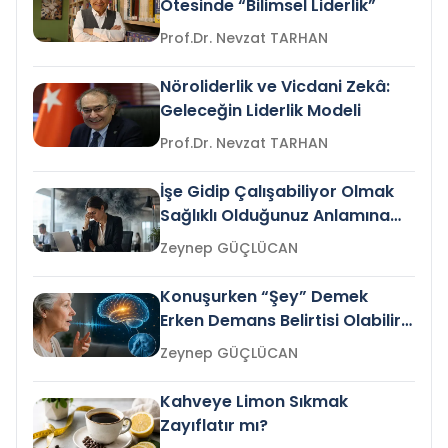
Ötesinde “Bilimsel Liderlik”
Prof.Dr. Nevzat TARHAN
Nöroliderlik ve Vicdani Zekâ:
Geleceğin Liderlik Modeli
Prof.Dr. Nevzat TARHAN
İşe Gidip Çalışabiliyor Olmak
Sağlıklı Olduğunuz Anlamına
Gelir mi?
Zeynep GÜÇLÜCAN
Konuşurken “Şey” Demek
Erken Demans Belirtisi Olabilir
mi?
Zeynep GÜÇLÜCAN
Kahveye Limon Sıkmak
Zayıflatır mı?