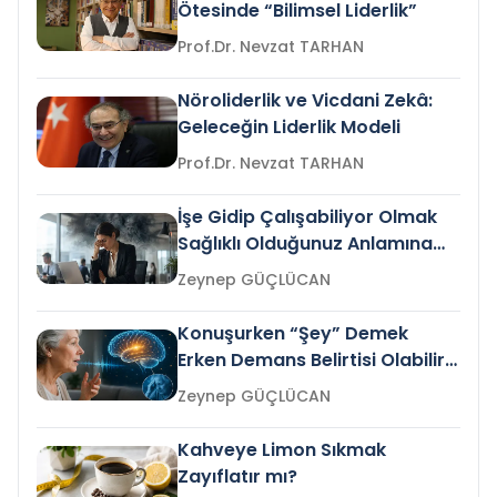
Ötesinde “Bilimsel Liderlik”
Prof.Dr. Nevzat TARHAN
Nöroliderlik ve Vicdani Zekâ:
Geleceğin Liderlik Modeli
Prof.Dr. Nevzat TARHAN
İşe Gidip Çalışabiliyor Olmak
Sağlıklı Olduğunuz Anlamına
Gelir mi?
Zeynep GÜÇLÜCAN
Konuşurken “Şey” Demek
Erken Demans Belirtisi Olabilir
mi?
Zeynep GÜÇLÜCAN
Kahveye Limon Sıkmak
Zayıflatır mı?