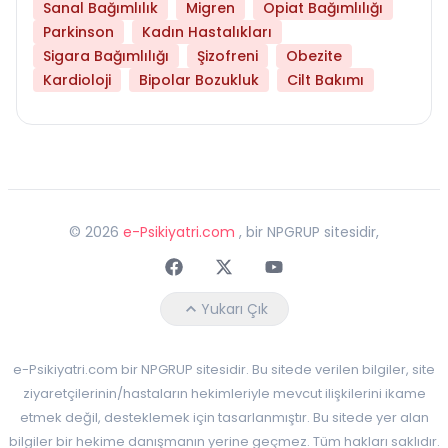
Sanal Bağımlılık
Migren
Opiat Bağımlılığı
Parkinson
Kadın Hastalıkları
Sigara Bağımlılığı
Şizofreni
Obezite
Kardioloji
Bipolar Bozukluk
Cilt Bakımı
©
2026
e-Psikiyatri.com
, bir NPGRUP sitesidir,
Faceebok
Twitter
Youtube
Yukarı Çık
e-Psikiyatri.com bir NPGRUP sitesidir. Bu sitede verilen bilgiler, site
ziyaretçilerinin/hastaların hekimleriyle mevcut ilişkilerini ikame
etmek değil, desteklemek için tasarlanmıştır. Bu sitede yer alan
bilgiler bir hekime danışmanın yerine geçmez. Tüm hakları saklıdır.