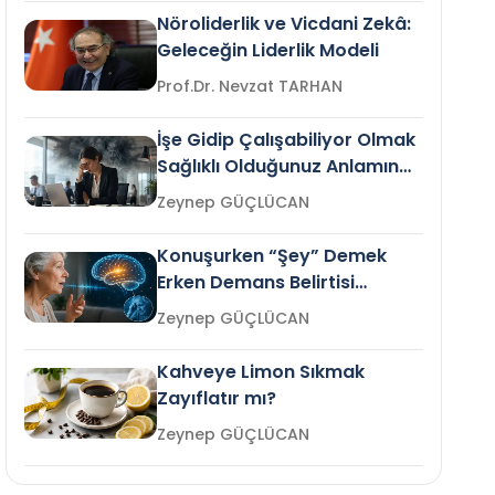
Nöroliderlik ve Vicdani Zekâ:
Geleceğin Liderlik Modeli
Prof.Dr. Nevzat TARHAN
İşe Gidip Çalışabiliyor Olmak
Sağlıklı Olduğunuz Anlamına
Gelir mi?
Zeynep GÜÇLÜCAN
Konuşurken “Şey” Demek
Erken Demans Belirtisi
Olabilir mi?
Zeynep GÜÇLÜCAN
Kahveye Limon Sıkmak
Zayıflatır mı?
Zeynep GÜÇLÜCAN