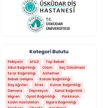
Kategori Bulutu
Psikiyatri
AFAZİ
Tüp Bebek
Alkol Bağımlılığı
Otizm
Saç Dökülmesi
Esrar Bağımlılığı
Alzheimer
Bebek Gelişimi
Kokain Bağımlılığı
Baş Ağrıları
Stres
Kumar Bağımlılığı
Daha Az Protein Tüketmek Yaşlanmayı Yava
Demans
Depresyon
Sanal Bağımlılık
Migren
Opiat Bağımlılığı
Parkinson
Kadın Hastalıkları
Sigara Bağımlılığı