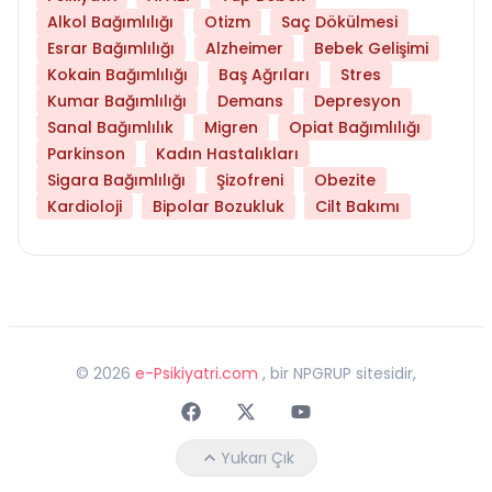
Alkol Bağımlılığı
Otizm
Saç Dökülmesi
Esrar Bağımlılığı
Alzheimer
Bebek Gelişimi
Kokain Bağımlılığı
Baş Ağrıları
Stres
Kumar Bağımlılığı
Demans
Depresyon
Sanal Bağımlılık
Migren
Opiat Bağımlılığı
Parkinson
Kadın Hastalıkları
Sigara Bağımlılığı
Şizofreni
Obezite
Kardioloji
Bipolar Bozukluk
Cilt Bakımı
©
2026
e-Psikiyatri.com
, bir NPGRUP sitesidir,
Faceebok
Twitter
Youtube
Yukarı Çık