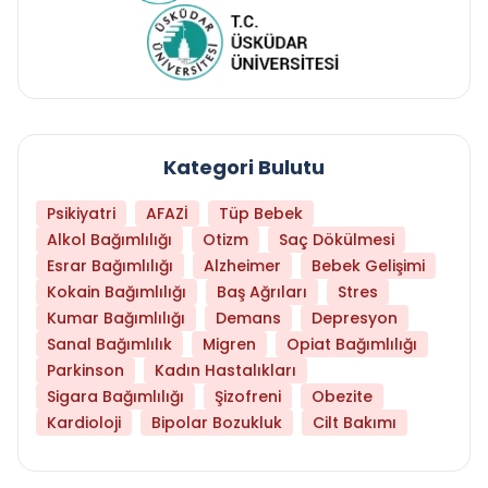
Kategori Bulutu
Psikiyatri
AFAZİ
Tüp Bebek
Alkol Bağımlılığı
Otizm
Saç Dökülmesi
Esrar Bağımlılığı
Alzheimer
Bebek Gelişimi
Kokain Bağımlılığı
Baş Ağrıları
Stres
Kumar Bağımlılığı
Demans
Depresyon
Sanal Bağımlılık
Migren
Opiat Bağımlılığı
Parkinson
Kadın Hastalıkları
Sigara Bağımlılığı
Şizofreni
Obezite
Kardioloji
Bipolar Bozukluk
Cilt Bakımı