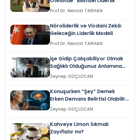
Ötesinde “Bilimsel Liderlik”
Prof.Dr. Nevzat TARHAN
Nöroliderlik ve Vicdani Zekâ:
Geleceğin Liderlik Modeli
Prof.Dr. Nevzat TARHAN
İşe Gidip Çalışabiliyor Olmak
Sağlıklı Olduğunuz Anlamına
Gelir mi?
Zeynep GÜÇLÜCAN
Konuşurken “Şey” Demek
Erken Demans Belirtisi Olabilir
mi?
Zeynep GÜÇLÜCAN
Kahveye Limon Sıkmak
Zayıflatır mı?