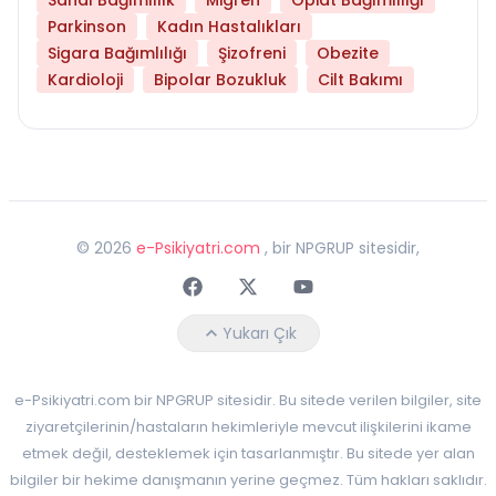
Parkinson
Kadın Hastalıkları
Sigara Bağımlılığı
Şizofreni
Obezite
Kardioloji
Bipolar Bozukluk
Cilt Bakımı
©
2026
e-Psikiyatri.com
, bir NPGRUP sitesidir,
Faceebok
Twitter
Youtube
Yukarı Çık
e-Psikiyatri.com bir NPGRUP sitesidir. Bu sitede verilen bilgiler, site
ziyaretçilerinin/hastaların hekimleriyle mevcut ilişkilerini ikame
etmek değil, desteklemek için tasarlanmıştır. Bu sitede yer alan
bilgiler bir hekime danışmanın yerine geçmez. Tüm hakları saklıdır.