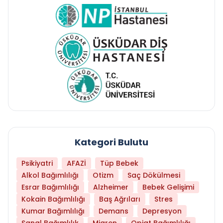
Kategori Bulutu
Psikiyatri
AFAZİ
Tüp Bebek
Alkol Bağımlılığı
Otizm
Saç Dökülmesi
Esrar Bağımlılığı
Alzheimer
Bebek Gelişimi
Kokain Bağımlılığı
Baş Ağrıları
Stres
Kumar Bağımlılığı
Demans
Depresyon
Sanal Bağımlılık
Migren
Opiat Bağımlılığı