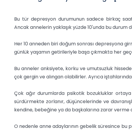
Bu tür depresyon durumunun sadece birkaç saat, 
Ancak annelerin yaklaşık yüzde 10'unda bu durum da
Her 10 anneden biri doğum sonrası depresyona girmekt
günlük yaşamın getirileriyle başa çıkmakta her geçe
Bu anneler anksiyete, korku ve umutsuzluk hissedebi
çok gergin ve alıngan olabilirler. Ayrıca iştahlarında
Çok ağır durumlarda psikotik bozukluklar ortaya 
sürdürmekte zorlanır, düşüncelerinde ve davranışl
kendine, bebeğine ya da başkalarına zarar verme dü
O nedenle anne adaylarının gebelik süresince bu ps