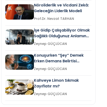
Nöroliderlik ve Vicdani Zekâ:
Geleceğin Liderlik Modeli
Prof.Dr. Nevzat TARHAN
İşe Gidip Çalışabiliyor Olmak
Sağlıklı Olduğunuz Anlamına
Gelir mi?
Zeynep GÜÇLÜCAN
Konuşurken “Şey” Demek
Erken Demans Belirtisi
Olabilir mi?
Zeynep GÜÇLÜCAN
Kahveye Limon Sıkmak
Zayıflatır mı?
Zeynep GÜÇLÜCAN