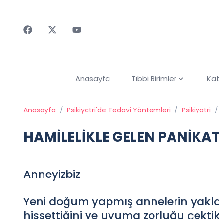
Faceebok
Twitter
Youtube
Anasayfa
Tıbbi Birimler
Kat
Anasayfa
/
Psikiyatri'de Tedavi Yöntemleri
/
Psikiyatri
/
HAMİLELİKLE GELEN PANİKA
Anneyizbiz
Yeni doğum yapmış annelerin yaklaşık
hissettiğini ve uyuma zorluğu çektikl