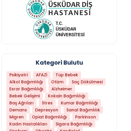
Kategori Bulutu
Psikiyatri
AFAZİ
Tüp Bebek
Alkol Bağımlılığı
Otizm
Saç Dökülmesi
Esrar Bağımlılığı
Alzheimer
Bebek Gelişimi
Kokain Bağımlılığı
Baş Ağrıları
Stres
Kumar Bağımlılığı
Hangi Yaşta Hangi Testi Yaptırmanız Gerekt
Demans
Depresyon
Sanal Bağımlılık
Migren
Opiat Bağımlılığı
Parkinson
Kadın Hastalıkları
Sigara Bağımlılığı