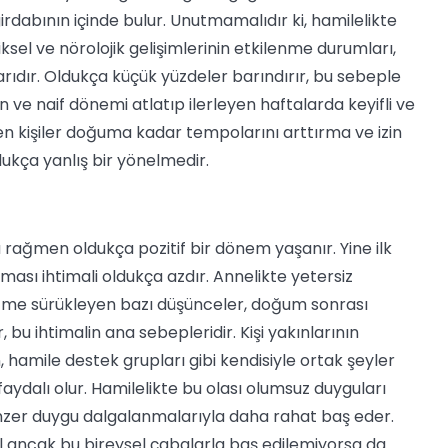
dabının içinde bulur. Unutmamalıdır ki, hamilelikte
sel ve nörolojik gelişimlerinin etkilenme durumları,
arıdır. Oldukça küçük yüzdeler barındırır, bu sebeple
 ve naif dönemi atlatıp ilerleyen haftalarda keyifli ve
zen kişiler doğuma kadar tempolarını arttırma ve izin
dukça yanlış bir yönelmedir.
 rağmen oldukça pozitif bir dönem yaşanır. Yine ilk
ası ihtimali oldukça azdır. Annelikte yetersiz
lizme sürükleyen bazı düşünceler, doğum sonrası
 bu ihtimalin ana sebepleridir. Kişi yakınlarının
 hamile destek grupları gibi kendisiyle ortak şeyler
ydalı olur. Hamilelikte bu olası olumsuz duyguları
enzer duygu dalgalanmalarıyla daha rahat baş eder.
 ancak bu bireysel çabalarla baş edilemiyorsa da