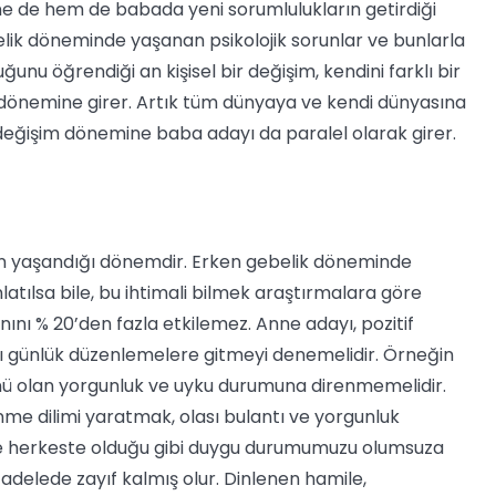
 de hem de babada yeni sorumlulukların getirdiği
ilelik döneminde yaşanan psikolojik sorunlar ve bunlarla
ğunu öğrendiği an kişisel bir değişim, kendini farklı bir
dönemine girer. Artık tüm dünyaya ve kendi dünyasına
 değişim dönemine baba adayı da paralel olarak girer.
nının yaşandığı dönemdir. Erken gebelik döneminde
latılsa bile, bu ihtimali bilmek araştırmalara göre
ını % 20’den fazla etkilemez. Anne adayı, pozitif
bazı günlük düzenlemelere gitmeyi denemelidir. Örneğin
ünü olan yorgunluk ve uyku durumuna direnmemelidir.
e dilimi yaratmak, olası bulantı ve yorgunluk
irde herkeste olduğu gibi duygu durumumuzu olumsuza
cadelede zayıf kalmış olur. Dinlenen hamile,