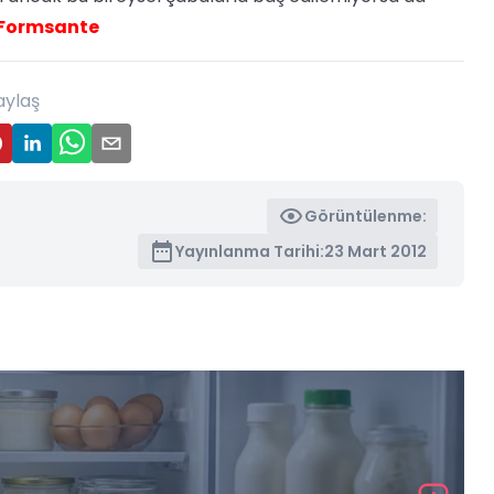
Formsante
aylaş
Görüntülenme:
Yayınlanma Tarihi:
23 Mart 2012