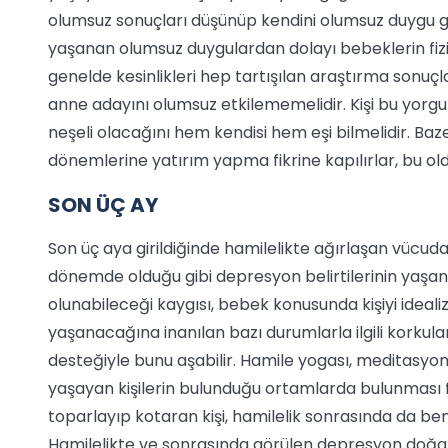
olumsuz sonuçları düşünüp kendini olumsuz duygu gir
yaşanan olumsuz duygulardan dolayı bebeklerin fizik
genelde kesinlikleri hep tartışılan araştırma sonuçl
anne adayını olumsuz etkilememelidir. Kişi bu yorgun
neşeli olacağını hem kendisi hem eşi bilmelidir. Ba
dönemlerine yatırım yapma fikrine kapılırlar, bu ol
SON ÜÇ AY
Son üç aya girildiğinde hamilelikte ağırlaşan vücuda
dönemde olduğu gibi depresyon belirtilerinin yaşanm
olunabileceği kaygısı, bebek konusunda kişiyi idea
yaşanacağına inanılan bazı durumlarla ilgili korkular,
desteğiyle bunu aşabilir. Hamile yogası, meditasyon,
yaşayan kişilerin bulunduğu ortamlarda bulunması fa
toparlayıp kotaran kişi, hamilelik sonrasında da b
Hamilelikte ve sonrasında görülen depresyon doğal