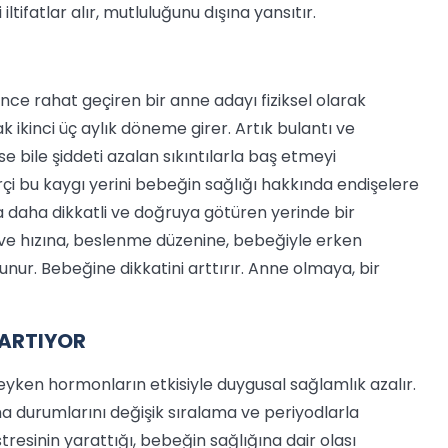
i iltifatlar alır, mutluluğunu dışına yansıtır.
ince rahat geçiren bir anne adayı fiziksel olarak
k ikinci üç aylık döneme girer. Artık bulantı ve
bile şiddeti azalan sıkıntılarla baş etmeyi
i bu kaygı yerini bebeğin sağlığı hakkında endişelere
da daha dikkatli ve doğruya götüren yerinde bir
 ve hızına, beslenme düzenine, bebeğiyle erken
ur. Bebeğine dikkatini arttırır. Anne olmaya, bir
 ARTIYOR
eyken hormonların etkisiyle duygusal sağlamlık azalır.
lma durumlarını değişik sıralama ve periyodlarla
stresinin yarattığı, bebeğin sağlığına dair olası