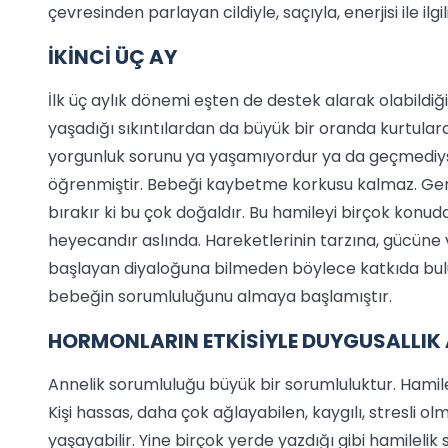
çevresinden parlayan cildiyle, saçıyla, enerjisi ile ilgil
İKİNCİ ÜÇ AY
İlk üç aylık dönemi eşten de destek alarak olabildiğ
yaşadığı sıkıntılardan da büyük bir oranda kurtulara
yorgunluk sorunu ya yaşamıyordur ya da geçmediyse 
öğrenmiştir. Bebeği kaybetme korkusu kalmaz. Gerç
bırakır ki bu çok doğaldır. Bu hamileyi birçok konu
heyecandır aslında. Hareketlerinin tarzına, gücüne
başlayan diyaloğuna bilmeden böylece katkıda bulun
bebeğin sorumluluğunu almaya başlamıştır.
HORMONLARIN ETKİSİYLE DUYGUSALLIK
Annelik sorumluluğu büyük bir sorumluluktur. Hamil
Kişi hassas, daha çok ağlayabilen, kaygılı, stresli o
yaşayabilir. Yine birçok yerde yazdığı gibi hamilelik 