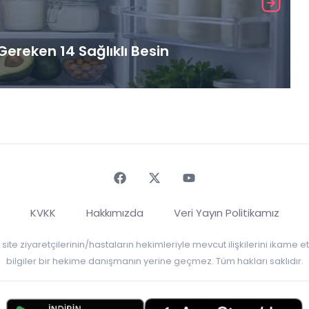
ereken 14 Sağlıklı Besin
Faceebok
Twitter
Youtube
KVKK
Hakkımızda
Veri Yayın Politikamız
r, site ziyaretçilerinin/hastaların hekimleriyle mevcut ilişkilerini ikame
bilgiler bir hekime danışmanın yerine geçmez. Tüm hakları saklıdır.