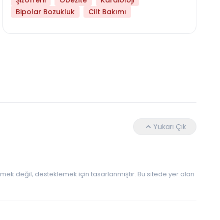
Şizofreni
Obezite
Kardioloji
Bipolar Bozukluk
Cilt Bakımı
Hangi Yaşta Hangi Testi Yaptırmanız Gerekt
Yukarı Çık
 etmek değil, desteklemek için tasarlanmıştır. Bu sitede yer alan