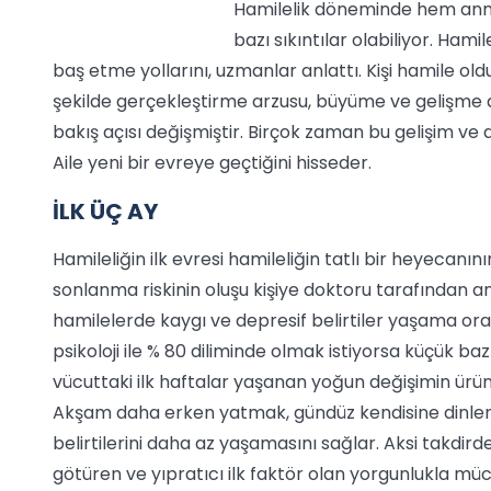
Hamilelik döneminde hem anne
bazı sıkıntılar olabiliyor. Ham
baş etme yollarını, uzmanlar anlattı. Kişi hamile oldu
şekilde gerçekleştirme arzusu, büyüme ve gelişme 
bakış açısı değişmiştir. Birçok zaman bu gelişim ve
Aile yeni bir evreye geçtiğini hisseder.
İLK ÜÇ AY
Hamileliğin ilk evresi hamileliğin tatlı bir heyeca
sonlanma riskinin oluşu kişiye doktoru tarafından an
hamilelerde kaygı ve depresif belirtiler yaşama oran
psikoloji ile % 80 diliminde olmak istiyorsa küçük 
vücuttaki ilk haftalar yaşanan yoğun değişimin ür
Akşam daha erken yatmak, gündüz kendisine dinlenm
belirtilerini daha az yaşamasını sağlar. Aksi takd
götüren ve yıpratıcı ilk faktör olan yorgunlukla mü