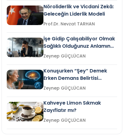
Nöroliderlik ve Vicdani Zekâ:
Geleceğin Liderlik Modeli
Prof.Dr. Nevzat TARHAN
İşe Gidip Çalışabiliyor Olmak
Sağlıklı Olduğunuz Anlamına
Gelir mi?
Zeynep GÜÇLÜCAN
Konuşurken “Şey” Demek
Erken Demans Belirtisi
Olabilir mi?
Zeynep GÜÇLÜCAN
Kahveye Limon Sıkmak
Zayıflatır mı?
Zeynep GÜÇLÜCAN