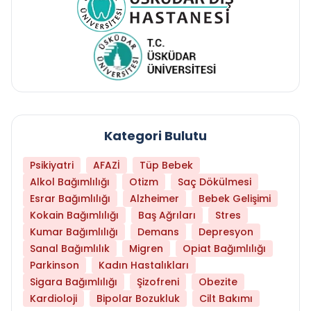
Kategori Bulutu
Psikiyatri
AFAZİ
Tüp Bebek
Alkol Bağımlılığı
Otizm
Saç Dökülmesi
Esrar Bağımlılığı
Alzheimer
Bebek Gelişimi
Kokain Bağımlılığı
Baş Ağrıları
Stres
Kumar Bağımlılığı
Demans
Depresyon
Sanal Bağımlılık
Migren
Opiat Bağımlılığı
Parkinson
Kadın Hastalıkları
Sigara Bağımlılığı
Şizofreni
Obezite
Kardioloji
Bipolar Bozukluk
Cilt Bakımı