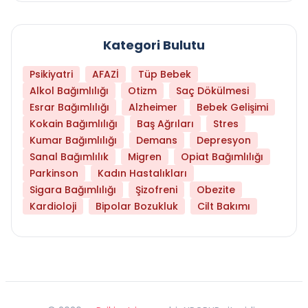
Kategori Bulutu
Psikiyatri
AFAZİ
Tüp Bebek
Alkol Bağımlılığı
Otizm
Saç Dökülmesi
Esrar Bağımlılığı
Alzheimer
Bebek Gelişimi
Kokain Bağımlılığı
Baş Ağrıları
Stres
Kumar Bağımlılığı
Demans
Depresyon
Sanal Bağımlılık
Migren
Opiat Bağımlılığı
Parkinson
Kadın Hastalıkları
Sigara Bağımlılığı
Şizofreni
Obezite
Kardioloji
Bipolar Bozukluk
Cilt Bakımı