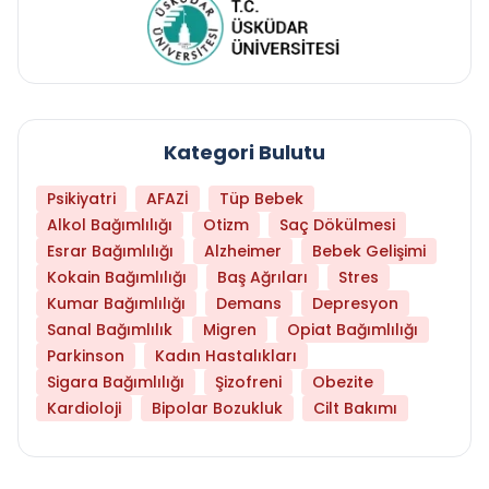
Kategori Bulutu
Psikiyatri
AFAZİ
Tüp Bebek
Alkol Bağımlılığı
Otizm
Saç Dökülmesi
Esrar Bağımlılığı
Alzheimer
Bebek Gelişimi
Kokain Bağımlılığı
Baş Ağrıları
Stres
Kumar Bağımlılığı
Demans
Depresyon
Sanal Bağımlılık
Migren
Opiat Bağımlılığı
Parkinson
Kadın Hastalıkları
Sigara Bağımlılığı
Şizofreni
Obezite
Kardioloji
Bipolar Bozukluk
Cilt Bakımı