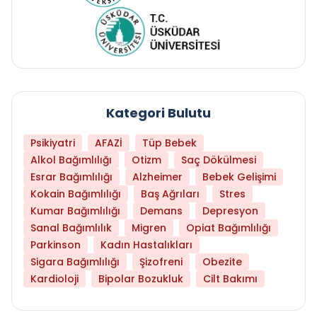
Kategori Bulutu
Psikiyatri
AFAZİ
Tüp Bebek
Alkol Bağımlılığı
Otizm
Saç Dökülmesi
Esrar Bağımlılığı
Alzheimer
Bebek Gelişimi
Kokain Bağımlılığı
Baş Ağrıları
Stres
Kumar Bağımlılığı
Demans
Depresyon
Sanal Bağımlılık
Migren
Opiat Bağımlılığı
Parkinson
Kadın Hastalıkları
Sigara Bağımlılığı
Şizofreni
Obezite
Kardioloji
Bipolar Bozukluk
Cilt Bakımı