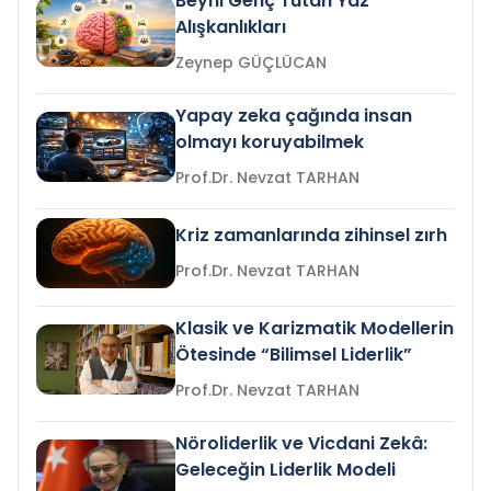
Beyni Genç Tutan Yaz
Alışkanlıkları
Zeynep GÜÇLÜCAN
Yapay zeka çağında insan
olmayı koruyabilmek
Prof.Dr. Nevzat TARHAN
Kriz zamanlarında zihinsel zırh
Prof.Dr. Nevzat TARHAN
Klasik ve Karizmatik Modellerin
Ötesinde “Bilimsel Liderlik”
Prof.Dr. Nevzat TARHAN
Nöroliderlik ve Vicdani Zekâ:
Geleceğin Liderlik Modeli