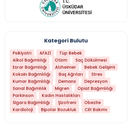
Kategori Bulutu
Psikiyatri
AFAZİ
Tüp Bebek
Alkol Bağımlılığı
Otizm
Saç Dökülmesi
Esrar Bağımlılığı
Alzheimer
Bebek Gelişimi
Kokain Bağımlılığı
Baş Ağrıları
Stres
Kumar Bağımlılığı
Demans
Depresyon
Sanal Bağımlılık
Migren
Opiat Bağımlılığı
Parkinson
Kadın Hastalıkları
Sigara Bağımlılığı
Şizofreni
Obezite
Kardioloji
Bipolar Bozukluk
Cilt Bakımı