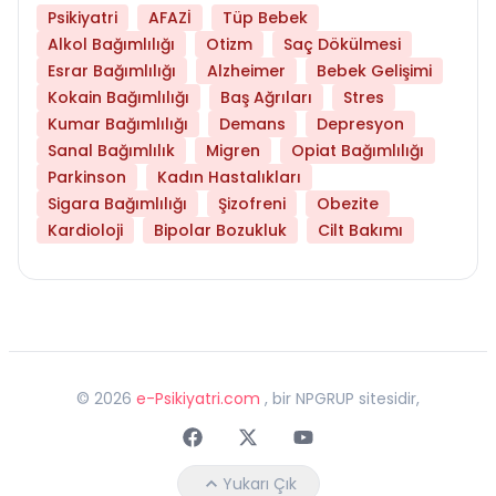
Psikiyatri
AFAZİ
Tüp Bebek
Alkol Bağımlılığı
Otizm
Saç Dökülmesi
Esrar Bağımlılığı
Alzheimer
Bebek Gelişimi
Kokain Bağımlılığı
Baş Ağrıları
Stres
Kumar Bağımlılığı
Demans
Depresyon
Sanal Bağımlılık
Migren
Opiat Bağımlılığı
Parkinson
Kadın Hastalıkları
Sigara Bağımlılığı
Şizofreni
Obezite
Kardioloji
Bipolar Bozukluk
Cilt Bakımı
©
2026
e-Psikiyatri.com
, bir NPGRUP sitesidir,
Faceebok
Twitter
Youtube
Yukarı Çık