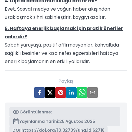
4. Dijital detoks mutluluğu artırır mı?
Evet. Sosyal medya ve yoğun haber akışından
uzaklaşmak zihni sakinleştirir, kaygıyı azaltır.
5. Haftaya enerjik başlamak için pratik öneriler
nelerdir?
Sabah yürüyüşü, pozitif affirmasyonlar, kahvaltıda
sağlıklı besinler ve kısa nefes egzersizleri haftaya
enerjik başlamanın en etkili yollarıdır.
Paylaş
Görüntülenme:
Yayınlanma Tarihi:
25 Ağustos 2025
DOI:
https://doi.org/10.32739/uha.id.62718