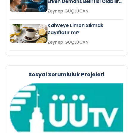
Erken Demans Belirtisi Olabilir
mi?
Zeynep GÜÇLÜCAN
Kahveye Limon Sıkmak
Zayıflatır mı?
Zeynep GÜÇLÜCAN
Sosyal Sorumluluk Projeleri