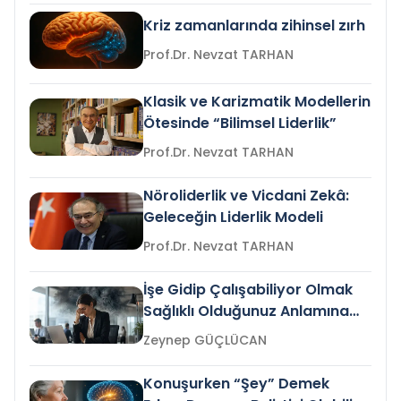
Kriz zamanlarında zihinsel zırh
Prof.Dr. Nevzat TARHAN
Klasik ve Karizmatik Modellerin
Ötesinde “Bilimsel Liderlik”
Prof.Dr. Nevzat TARHAN
Nöroliderlik ve Vicdani Zekâ:
Geleceğin Liderlik Modeli
Prof.Dr. Nevzat TARHAN
İşe Gidip Çalışabiliyor Olmak
Sağlıklı Olduğunuz Anlamına
Gelir mi?
Zeynep GÜÇLÜCAN
Konuşurken “Şey” Demek