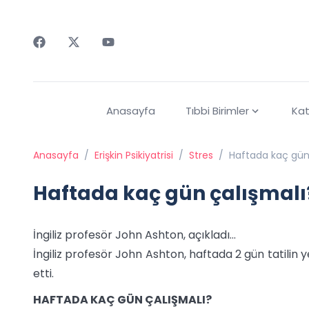
Faceebok
Twitter
Youtube
Anasayfa
Tıbbi Birimler
Kat
Anasayfa
/
Erişkin Psikiyatrisi
/
Stres
/
Haftada kaç gün 
Haftada kaç gün çalışmalı?
İngiliz profesör John Ashton, açıkladı...
İngiliz profesör John Ashton, haftada 2 gün tatilin y
etti.
HAFTADA KAÇ GÜN ÇALIŞMALI?