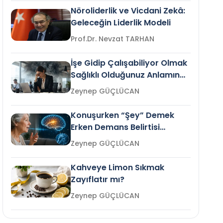
Nöroliderlik ve Vicdani Zekâ:
Geleceğin Liderlik Modeli
Prof.Dr. Nevzat TARHAN
İşe Gidip Çalışabiliyor Olmak
Sağlıklı Olduğunuz Anlamına
Gelir mi?
Zeynep GÜÇLÜCAN
Konuşurken “Şey” Demek
Erken Demans Belirtisi
Olabilir mi?
Zeynep GÜÇLÜCAN
Kahveye Limon Sıkmak
Zayıflatır mı?
Zeynep GÜÇLÜCAN