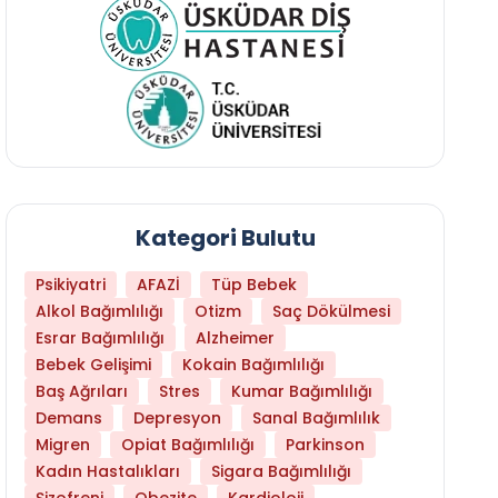
Kategori Bulutu
Psikiyatri
AFAZİ
Tüp Bebek
Alkol Bağımlılığı
Otizm
Saç Dökülmesi
Esrar Bağımlılığı
Alzheimer
Bebek Gelişimi
Kokain Bağımlılığı
Baş Ağrıları
Stres
Kumar Bağımlılığı
Daha Az Protein Tüketmek Yaşlanmayı Yava
Demans
Depresyon
Sanal Bağımlılık
Migren
Opiat Bağımlılığı
Parkinson
Kadın Hastalıkları
Sigara Bağımlılığı