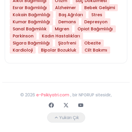
Alkol Bağımlılığı
Otizm
Saç Dökülmesi
Esrar Bağımlılığı
Alzheimer
Bebek Gelişimi
Kokain Bağımlılığı
Baş Ağrıları
Stres
Kumar Bağımlılığı
Demans
Depresyon
Sanal Bağımlılık
Migren
Opiat Bağımlılığı
Parkinson
Kadın Hastalıkları
Sigara Bağımlılığı
Şizofreni
Obezite
Kardioloji
Bipolar Bozukluk
Cilt Bakımı
©
2026
e-Psikiyatri.com
, bir NPGRUP sitesidir,
Faceebok
Twitter
Youtube
Yukarı Çık