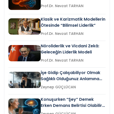
Prof.Dr. Nevzat TARHAN
Klasik ve Karizmatik Modellerin
Ötesinde “Bilimsel Liderlik”
Prof.Dr. Nevzat TARHAN
Nöroliderlik ve Vicdani Zekâ:
Geleceğin Liderlik Modeli
Prof.Dr. Nevzat TARHAN
İşe Gidip Çalışabiliyor Olmak
Sağlıklı Olduğunuz Anlamına
Gelir mi?
Zeynep GÜÇLÜCAN
Konuşurken “Şey” Demek
Erken Demans Belirtisi Olabilir
mi?
Zeynep GÜÇLÜCAN