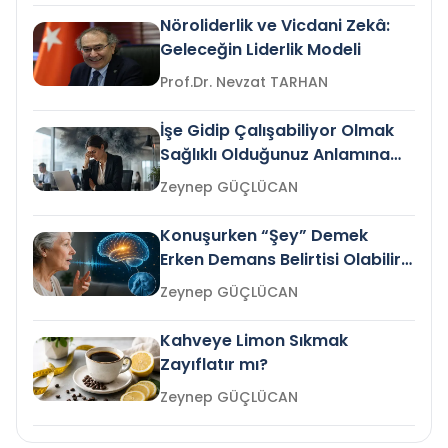
Nöroliderlik ve Vicdani Zekâ:
Geleceğin Liderlik Modeli
Prof.Dr. Nevzat TARHAN
İşe Gidip Çalışabiliyor Olmak
Sağlıklı Olduğunuz Anlamına
Gelir mi?
Zeynep GÜÇLÜCAN
Konuşurken “Şey” Demek
Erken Demans Belirtisi Olabilir
mi?
Zeynep GÜÇLÜCAN
Kahveye Limon Sıkmak
Zayıflatır mı?
Zeynep GÜÇLÜCAN