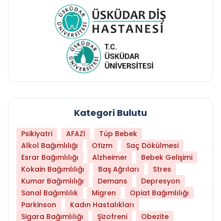
Kategori Bulutu
Psikiyatri
AFAZİ
Tüp Bebek
Alkol Bağımlılığı
Otizm
Saç Dökülmesi
Esrar Bağımlılığı
Alzheimer
Bebek Gelişimi
Kokain Bağımlılığı
Baş Ağrıları
Stres
Kumar Bağımlılığı
Demans
Depresyon
Sanal Bağımlılık
Migren
Opiat Bağımlılığı
Parkinson
Kadın Hastalıkları
Sigara Bağımlılığı
Şizofreni
Obezite