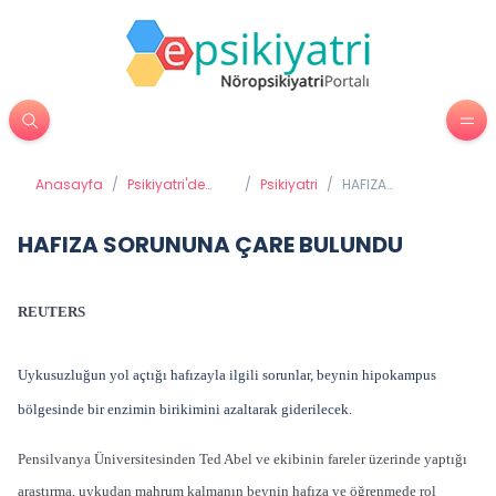
Anasayfa
/
Psikiyatri'de
/
Psikiyatri
/
HAFIZA
Tedavi
SORUNUNA ÇARE
Yöntemleri
BULUNDU
HAFIZA SORUNUNA ÇARE BULUNDU
REUTERS
Uykusuzluğun yol açtığı hafızayla ilgili sorunlar, beynin hipokampus
bölgesinde bir enzimin birikimini azaltarak giderilecek.
Pensilvanya Üniversitesinden Ted Abel ve ekibinin fareler üzerinde yaptığı
araştırma, uykudan mahrum kalmanın beynin hafıza ve öğrenmede rol