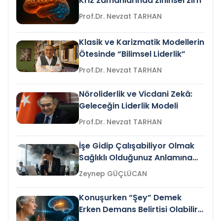
Kriz zamanlarında zihinsel zırh
Prof.Dr. Nevzat TARHAN
Klasik ve Karizmatik Modellerin
Ötesinde “Bilimsel Liderlik”
Prof.Dr. Nevzat TARHAN
Nöroliderlik ve Vicdani Zekâ:
Geleceğin Liderlik Modeli
Prof.Dr. Nevzat TARHAN
İşe Gidip Çalışabiliyor Olmak
Sağlıklı Olduğunuz Anlamına
Gelir mi?
Zeynep GÜÇLÜCAN
Konuşurken “Şey” Demek
Erken Demans Belirtisi Olabilir