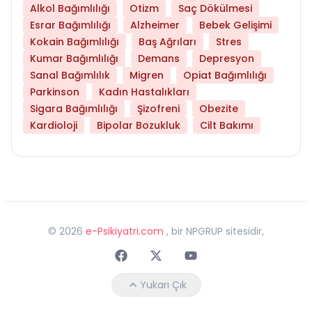
Alkol Bağımlılığı
Otizm
Saç Dökülmesi
Esrar Bağımlılığı
Alzheimer
Bebek Gelişimi
Kokain Bağımlılığı
Baş Ağrıları
Stres
Kumar Bağımlılığı
Demans
Depresyon
Sanal Bağımlılık
Migren
Opiat Bağımlılığı
Parkinson
Kadın Hastalıkları
Sigara Bağımlılığı
Şizofreni
Obezite
Kardioloji
Bipolar Bozukluk
Cilt Bakımı
©
2026
e-Psikiyatri.com
, bir NPGRUP sitesidir,
Faceebok
Twitter
Youtube
Yukarı Çık