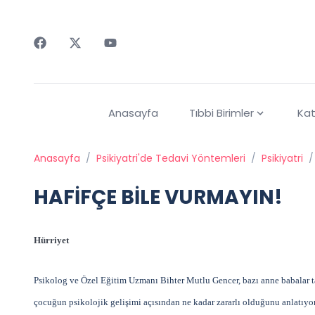
Faceebok
Twitter
Youtube
Anasayfa
Tıbbi Birimler
Kat
Anasayfa
/
Psikiyatri'de Tedavi Yöntemleri
/
Psikiyatri
/
HAFİFÇE BİLE VURMAYIN!
Hürriyet
Psikolog ve Özel Eğitim Uzmanı Bihter Mutlu Gencer, bazı anne babalar ta
çocuğun psikolojik gelişimi açısından ne kadar zararlı olduğunu anlatıyor