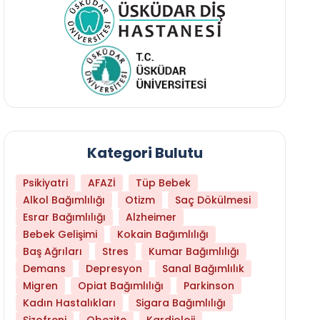
Kategori Bulutu
Psikiyatri
AFAZİ
Tüp Bebek
Alkol Bağımlılığı
Otizm
Saç Dökülmesi
Esrar Bağımlılığı
Alzheimer
Bebek Gelişimi
Kokain Bağımlılığı
Baş Ağrıları
Stres
Kumar Bağımlılığı
Demans
Depresyon
Sanal Bağımlılık
Hangi Yaşta Hangi Testi Yaptırmanız Gerekt
Migren
Opiat Bağımlılığı
Parkinson
Kadın Hastalıkları
Sigara Bağımlılığı