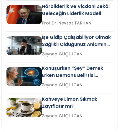
Nöroliderlik ve Vicdani Zekâ:
Geleceğin Liderlik Modeli
Prof.Dr. Nevzat TARHAN
İşe Gidip Çalışabiliyor Olmak
Sağlıklı Olduğunuz Anlamına
Gelir mi?
Zeynep GÜÇLÜCAN
Konuşurken “Şey” Demek
Erken Demans Belirtisi
Olabilir mi?
Zeynep GÜÇLÜCAN
Kahveye Limon Sıkmak
Zayıflatır mı?
Zeynep GÜÇLÜCAN