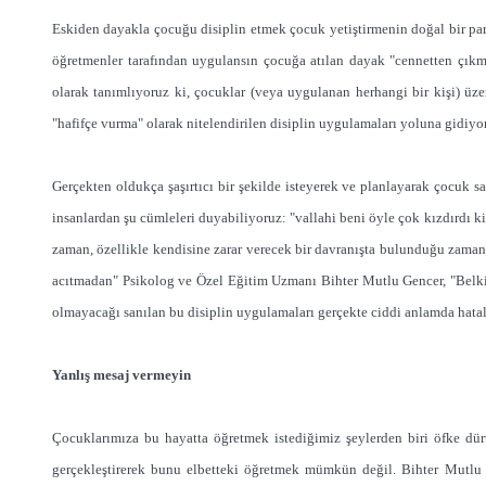
Eskiden dayakla çocuğu disiplin etmek çocuk yetiştirmenin doğal bir par
öğretmenler tarafından uygulansın çocuğa atılan dayak "cennetten çıkm
olarak tanımlıyoruz ki, çocuklar (veya uygulanan herhangi bir kişi) üzer
"hafifçe vurma" olarak nitelendirilen disiplin uygulamaları yoluna gidiyor
Gerçekten oldukça şaşırtıcı bir şekilde isteyerek ve planlayarak çocuk s
insanlardan şu cümleleri duyabiliyoruz: "vallahi beni öyle çok kızdırdı ki
zaman, özellikle kendisine zarar verecek bir davranışta bulunduğu zaman
acıtmadan" Psikolog ve Özel Eğitim Uzmanı Bihter Mutlu Gencer, "Belki de 
olmayacağı sanılan bu disiplin uygulamaları gerçekte ciddi anlamda hatalı
Yanlış mesaj vermeyin
Çocuklarımıza bu hayatta öğretmek istediğimiz şeylerden biri öfke dürt
gerçekleştirerek bunu elbetteki öğretmek mümkün değil. Bihter Mutlu 