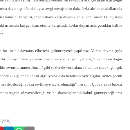
 yaptıkları yanlışı rasyonalize ederler. Bu savunma bazı çocuklar için doğru
vurma davranışı öfke doluysa sevgi mesajından daha fazla alırlar ve akıllarında
ın kafasını karıştırır, anne babaya karşı duydukları güveni sarsar. Dolayısıyla
ukları zemin kayganlaşır, otorite karşısında korku duyan aciz çocuklar haline
....
kü bu tür bir davranış elbetteki gülümseyerek yapılmaz. Vurma davranışıyla
rdir. Örneğin "seni yaramaz, başbelası çocuk" gibi yaftalar, "bak hemen doğru
 hiç sevmem, annen olmam" gibi sözler de vurmalara eklenince çocuk için çok
fındaki kişiler onu nasıl algılıyorsa o da kendisini öyle algılar. Ayrıca çocuk
 sevilebileceği yoksa sevilmeye layık olmadığı" mesajı.... Çocuk anne babası
larının uygun olmayabileceği ve bu davranışlarının kabul görmeyeceği ama
aylaş