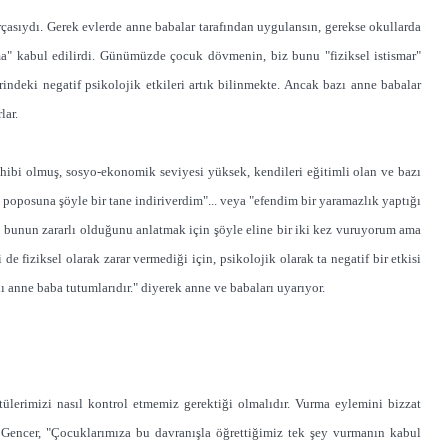
çasıydı. Gerek evlerde anne babalar tarafından uygulansın, gerekse okullarda
a" kabul edilirdi. Günümüzde çocuk dövmenin, biz bunu "fiziksel istismar"
indeki negatif psikolojik etkileri artık bilinmekte. Ancak bazı anne babalar
lar.
ahibi olmuş, sosyo-ekonomik seviyesi yüksek, kendileri eğitimli olan ve bazı
 poposuna şöyle bir tane indiriverdim"... veya "efendim bir yaramazlık yaptığı
 bunun zararlı olduğunu anlatmak için şöyle eline bir iki kez vuruyorum ama
fiziksel olarak zarar vermediği için, psikolojik olarak ta negatif bir etkisi
 anne baba tutumlarıdır." diyerek anne ve babaları uyarıyor.
ülerimizi nasıl kontrol etmemiz gerektiği olmalıdır. Vurma eylemini bizzat
Gencer, "Çocuklarımıza bu davranışla öğrettiğimiz tek şey vurmanın kabul