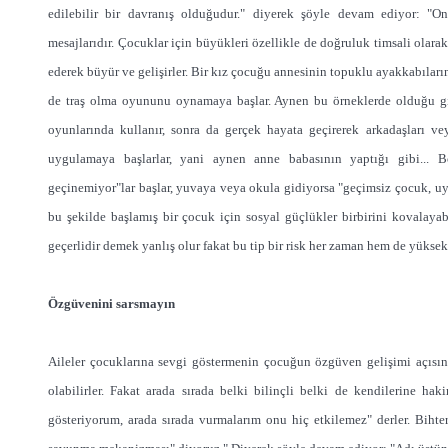
edilebilir bir davranış olduğudur." diyerek şöyle devam ediyor: "Onl
mesajlarıdır. Çocuklar için büyükleri özellikle de doğruluk timsali olara
ederek büyür ve gelişirler. Bir kız çocuğu annesinin topuklu ayakkabıları
de traş olma oyununu oynamaya başlar. Aynen bu örneklerde olduğu gibi
oyunlarında kullanır, sonra da gerçek hayata geçirerek arkadaşları ve
uygulamaya başlarlar, yani aynen anne babasının yaptığı gibi... B
geçinemiyor"lar başlar, yuvaya veya okula gidiyorsa "geçimsiz çocuk, u
bu şekilde başlamış bir çocuk için sosyal güçlükler birbirini kovalayab
geçerlidir demek yanlış olur fakat bu tip bir risk her zaman hem de yüksek b
Özgüvenini sarsmayın
Aileler çocuklarına sevgi göstermenin çocuğun özgüven gelişimi açısın
olabilirler. Fakat arada sırada belki bilinçli belki de kendilerine
gösteriyorum, arada sırada vurmalarım onu hiç etkilemez" derler. Biht