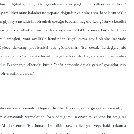
arın algıladığı "büyükler çocuklara veya güçlüler zayıflara vurabilirler"
k gördükleri anne babaları ne yaparsa doğrudur ve onlar anne babalarını taklit
nı giymeye meraklıdır; bir erkek çocuğu babasını traş olurken görür ve kendisi
 çocuklar elbetteki vurma davranışlarını da taklit etmeye başlarlar. Bunu
ya kardeşleri, yani özellikle kendinden küçük veya zayıf olanlar üzerinde
öylece davranış problemleri baş gösterebilir. "Bu çocuk kardeşiyle hiç
yumsuz çocuk" gibi etiketler edinmeye başlayabilir. Hayata yuva döneminden
ilir. Bu senaryo elbetteki bütün "hafif derecede dayak yemiş" çocuklar için
ir olasılıkla vardır."
dan ne kadar önemli olduğunu bilirler. Bu sevgiyi de gerçekten verebiliyor
 hakim olamayarak vurmalarına "ben çocuğumu seviyorum ve ona bu sevgimi
er Mutlu Gencer "Biz buna psikolojide "rasyonalizasyon veya haklı çıkarma