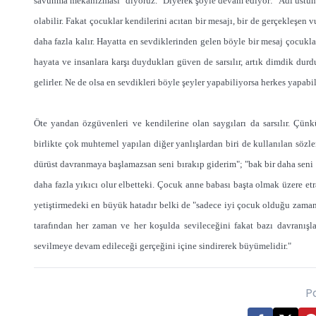
savunma mekanizması" diyoruz." Diyerek şöyle devam ediyor: "Adı üstünde
olabilir. Fakat çocuklar kendilerini acıtan bir mesajı, bir de gerçekleşen 
daha fazla kalır. Hayatta en sevdiklerinden gelen böyle bir mesaj çocuklar
hayata ve insanlara karşı duydukları güven de sarsılır, artık dimdik durd
gelirler. Ne de olsa en sevdikleri böyle şeyler yapabiliyorsa herkes yapabilir
Öte yandan özgüvenleri ve kendilerine olan saygıları da sarsılır. Çün
birlikte çok muhtemel yapılan diğer yanlışlardan biri de kullanılan sözle
dürüst davranmaya başlamazsan seni bırakıp giderim"; "bak bir daha seni
daha fazla yıkıcı olur elbetteki. Çocuk anne babası başta olmak üzere etra
yetiştirmedeki en büyük hatadır belki de "sadece iyi çocuk olduğu zaman
tarafından her zaman ve her koşulda sevileceğini fakat bazı davranış
sevilmeye devam edileceği gerçeğini içine sindirerek büyümelidir."
P