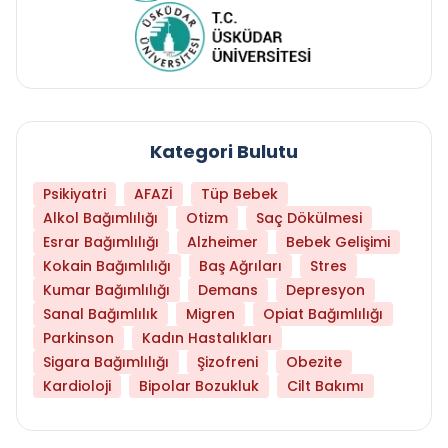
Kategori Bulutu
Psikiyatri
AFAZİ
Tüp Bebek
Alkol Bağımlılığı
Otizm
Saç Dökülmesi
Esrar Bağımlılığı
Alzheimer
Bebek Gelişimi
Kokain Bağımlılığı
Baş Ağrıları
Stres
Kumar Bağımlılığı
Demans
Depresyon
Sanal Bağımlılık
Migren
Opiat Bağımlılığı
Parkinson
Kadın Hastalıkları
Sigara Bağımlılığı
Şizofreni
Obezite
Kardioloji
Bipolar Bozukluk
Cilt Bakımı