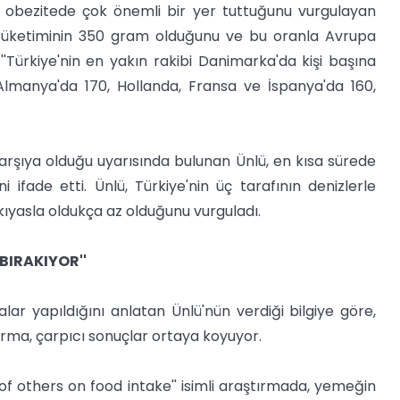
se obezitede çok önemli bir yer tuttuğunu vurgulayan
 tüketiminin 350 gram olduğunu ve bu oranla Avrupa
 ''Türkiye'nin en yakın rakibi Danimarka'da kişi başına
Almanya'da 170, Hollanda, Fransa ve İspanya'da 160,
ı karşıya olduğu uyarısında bulunan Ünlü, en kısa sürede
i ifade etti. Ünlü, Türkiye'nin üç tarafının denizlerle
 kıyasla oldukça az olduğunu vurguladı.
BIRAKIYOR''
rmalar yapıldığını anlatan Ünlü'nün verdiği bilgiye göre,
tırma, çarpıcı sonuçlar ortaya koyuyor.
 of others on food intake'' isimli araştırmada, yemeğin