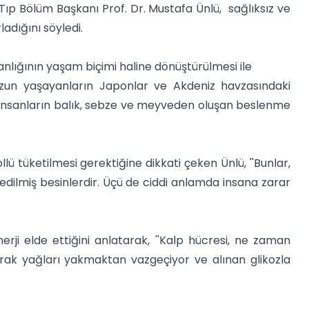
ıp Bölüm Başkanı Prof. Dr. Mustafa Ünlü, sağlıksız ve
adığını söyledi.
nlığının yaşam biçimi haline dönüştürülmesi ile
uzun yaşayanların Japonlar ve Akdeniz havzasındaki
i insanların balık, sebze ve meyveden oluşan beslenme
lü tüketilmesi gerektiğine dikkati çeken Ünlü, ''Bunlar,
dilmiş besinlerdir. Üçü de ciddi anlamda insana zarar
nerji elde ettiğini anlatarak, ''Kalp hücresi, ne zaman
karak yağları yakmaktan vazgeçiyor ve alınan glikozla