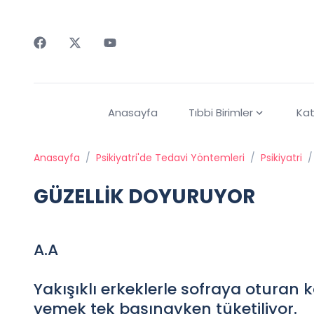
Faceebok
Twitter
Youtube
Anasayfa
Tıbbi Birimler
Kat
Anasayfa
/
Psikiyatri'de Tedavi Yöntemleri
/
Psikiyatri
/
GÜZELLİK DOYURUYOR
A.A
Yakışıklı erkeklerle sofraya oturan 
yemek tek başınayken tüketiliyor.