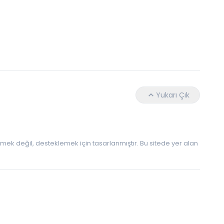
Daha Az Protein Tüketmek Yaşlanmayı Yava
Yukarı Çık
 etmek değil, desteklemek için tasarlanmıştır. Bu sitede yer alan