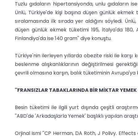
Tuzlu gıdaların hipertansiyonda, unlu gıdaların i
Ünlü, Türkiye'de kişi başına düşen günlük ekmek
sıralamasında ilk sırada yer aldığını söyledi. Ünlü,
düşen günlük ekmek tüketimi 195, İtalya'da 180, 
Finlandiya'da ise 140 gram'' diye konuştu.
Türkiye'nin ilerleyen yıllarda obezite riski ile karş
beslenme alışkanlıklarının değiştirilmesi gerektiğin
çevrili olmasına karşın, balık tüketiminin Avrupa'ya
''FRANSIZLAR TABAKLARINDA BİR MİKTAR YEMEK 
Besin tüketimi ile ilgili yurt dışında çeşitli araştı
''ABD'de 'Arkadaşlarla Yemek' başlıklı yapılan araş
Orjinal ismi ''CP Herman, DA Roth, J Polivy. Effects