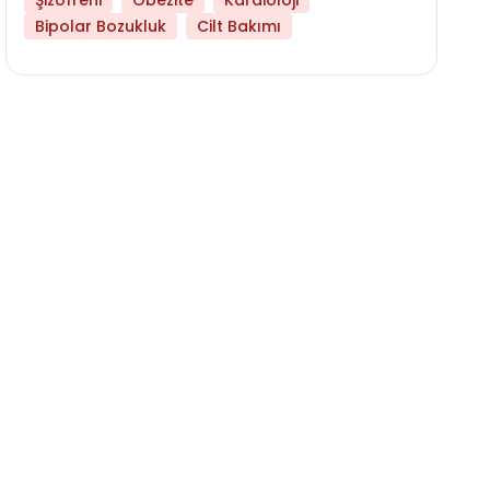
Şizofreni
Obezite
Kardioloji
Bipolar Bozukluk
Cilt Bakımı