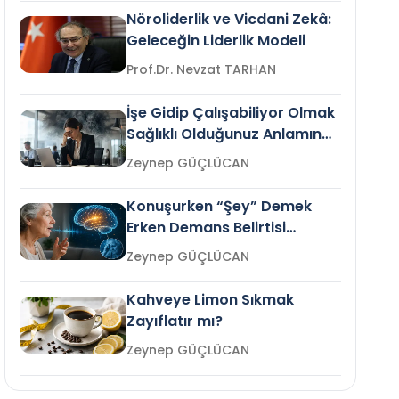
Nöroliderlik ve Vicdani Zekâ:
Geleceğin Liderlik Modeli
Prof.Dr. Nevzat TARHAN
İşe Gidip Çalışabiliyor Olmak
Sağlıklı Olduğunuz Anlamına
Gelir mi?
Zeynep GÜÇLÜCAN
Konuşurken “Şey” Demek
Erken Demans Belirtisi
Olabilir mi?
Zeynep GÜÇLÜCAN
Kahveye Limon Sıkmak
Zayıflatır mı?
Zeynep GÜÇLÜCAN