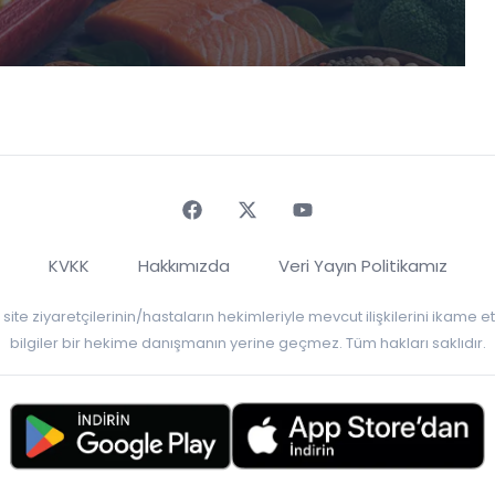
Faceebok
Twitter
Youtube
KVKK
Hakkımızda
Veri Yayın Politikamız
r, site ziyaretçilerinin/hastaların hekimleriyle mevcut ilişkilerini ikame
bilgiler bir hekime danışmanın yerine geçmez. Tüm hakları saklıdır.