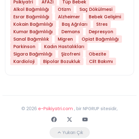
Psikiyatri
AFAZİ
Tüp Bebek
Alkol Bağımlılığı
Otizm
Saç Dökülmesi
Esrar Bağımlılığı
Alzheimer
Bebek Gelişimi
Kokain Bağımlılığı
Baş Ağrıları
Stres
Kumar Bağımlılığı
Demans
Depresyon
Sanal Bağımlılık
Migren
Opiat Bağımlılığı
Parkinson
Kadın Hastalıkları
Sigara Bağımlılığı
Şizofreni
Obezite
Kardioloji
Bipolar Bozukluk
Cilt Bakımı
©
2026
e-Psikiyatri.com
, bir NPGRUP sitesidir,
Faceebok
Twitter
Youtube
Yukarı Çık