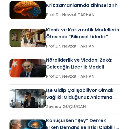
Kriz zamanlarında zihinsel zırh
Prof.Dr. Nevzat TARHAN
Klasik ve Karizmatik Modellerin
Ötesinde “Bilimsel Liderlik”
Prof.Dr. Nevzat TARHAN
Nöroliderlik ve Vicdani Zekâ:
Geleceğin Liderlik Modeli
Prof.Dr. Nevzat TARHAN
İşe Gidip Çalışabiliyor Olmak
Sağlıklı Olduğunuz Anlamına
Gelir mi?
Zeynep GÜÇLÜCAN
Konuşurken “Şey” Demek
Erken Demans Belirtisi Olabilir