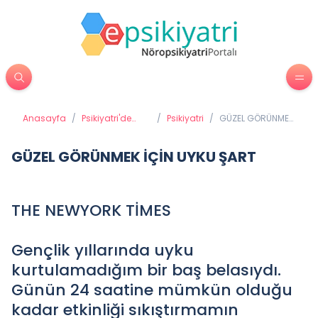
Anasayfa
/
Psikiyatri'de
/
Psikiyatri
/
GÜZEL GÖRÜNMEK
Tedavi
İÇİN UYKU ŞART
Yöntemleri
GÜZEL GÖRÜNMEK İÇİN UYKU ŞART
THE NEWYORK TİMES
Gençlik yıllarında uyku
kurtulamadığım bir baş belasıydı.
Günün 24 saatine mümkün olduğu
kadar etkinliği sıkıştırmamın