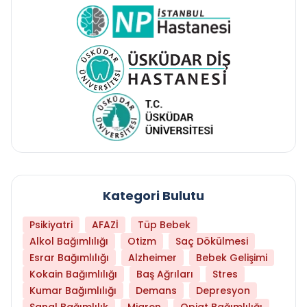
Kategori Bulutu
Psikiyatri
AFAZİ
Tüp Bebek
Alkol Bağımlılığı
Otizm
Saç Dökülmesi
Esrar Bağımlılığı
Alzheimer
Bebek Gelişimi
Kokain Bağımlılığı
Baş Ağrıları
Stres
Kumar Bağımlılığı
Demans
Depresyon
Sanal Bağımlılık
Migren
Opiat Bağımlılığı