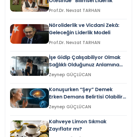
Ötesinde “Bilimsel Liderlik”
Prof.Dr. Nevzat TARHAN
Nöroliderlik ve Vicdani Zekâ:
Geleceğin Liderlik Modeli
Prof.Dr. Nevzat TARHAN
İşe Gidip Çalışabiliyor Olmak
Sağlıklı Olduğunuz Anlamına
Gelir mi?
Zeynep GÜÇLÜCAN
Konuşurken “Şey” Demek
Erken Demans Belirtisi Olabilir
mi?
Zeynep GÜÇLÜCAN
Kahveye Limon Sıkmak
Zayıflatır mı?