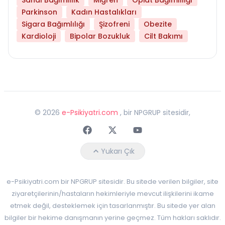
Parkinson
Kadın Hastalıkları
Sigara Bağımlılığı
Şizofreni
Obezite
Kardioloji
Bipolar Bozukluk
Cilt Bakımı
©
2026
e-Psikiyatri.com
, bir NPGRUP sitesidir,
Faceebok
Twitter
Youtube
Yukarı Çık
e-Psikiyatri.com bir NPGRUP sitesidir. Bu sitede verilen bilgiler, site
ziyaretçilerinin/hastaların hekimleriyle mevcut ilişkilerini ikame
etmek değil, desteklemek için tasarlanmıştır. Bu sitede yer alan
bilgiler bir hekime danışmanın yerine geçmez. Tüm hakları saklıdır.