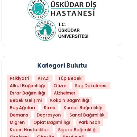
Kategori Bulutu
Psikiyatri
AFAZİ
Tüp Bebek
Alkol Bağımlılığı
Otizm
Saç Dökülmesi
Esrar Bağımlılığı
Alzheimer
Bebek Gelişimi
Kokain Bağımlılığı
Baş Ağrıları
Stres
Kumar Bağımlılığı
Hangi Yaşta Hangi Testi Yaptırmanız Gerekt
Demans
Depresyon
Sanal Bağımlılık
Migren
Opiat Bağımlılığı
Parkinson
Kadın Hastalıkları
Sigara Bağımlılığı