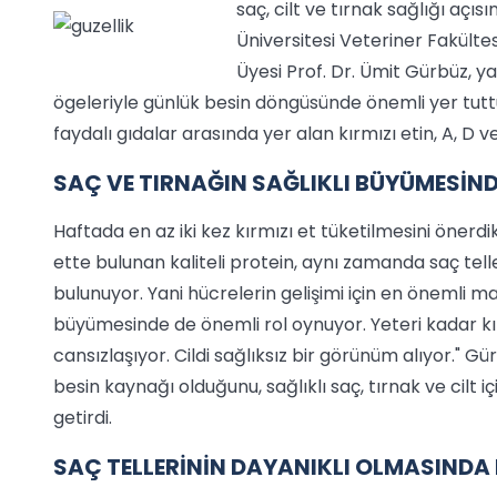
saç, cilt ve tırnak sağlığı açıs
Üniversitesi Veteriner Fakültes
Üyesi Prof. Dr. Ümit Gürbüz, ya
ögeleriyle günlük besin döngüsünde önemli yer tuttuğ
faydalı gıdalar arasında yer alan kırmızı etin, A, D ve 
SAÇ VE TIRNAĞIN SAĞLIKLI BÜYÜMESİN
Haftada en az iki kez kırmızı et tüketilmesini önerdik
ette bulunan kaliteli protein, aynı zamanda saç tell
bulunuyor. Yani hücrelerin gelişimi için en önemli ma
büyümesinde de önemli rol oynuyor. Yeteri kadar kır
cansızlaşıyor. Cildi sağlıksız bir görünüm alıyor." Gür
besin kaynağı olduğunu, sağlıklı saç, tırnak ve cilt i
getirdi.
SAÇ TELLERİNİN DAYANIKLI OLMASINDA