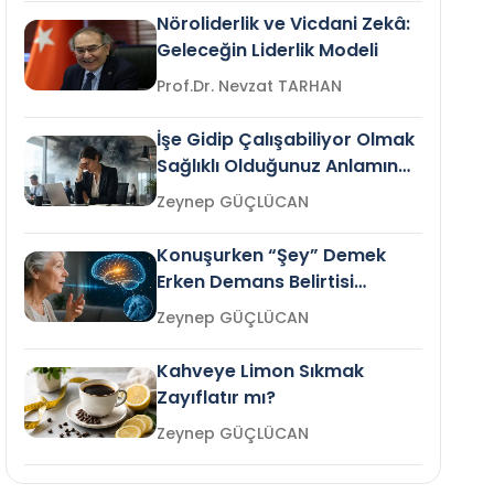
Nöroliderlik ve Vicdani Zekâ:
Geleceğin Liderlik Modeli
Prof.Dr. Nevzat TARHAN
İşe Gidip Çalışabiliyor Olmak
Sağlıklı Olduğunuz Anlamına
Gelir mi?
Zeynep GÜÇLÜCAN
Konuşurken “Şey” Demek
Erken Demans Belirtisi
Olabilir mi?
Zeynep GÜÇLÜCAN
Kahveye Limon Sıkmak
Zayıflatır mı?
Zeynep GÜÇLÜCAN