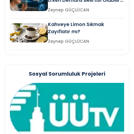
Erken Demans Belirtisi Olabilir
mi?
Zeynep GÜÇLÜCAN
Kahveye Limon Sıkmak
Zayıflatır mı?
Zeynep GÜÇLÜCAN
Sosyal Sorumluluk Projeleri