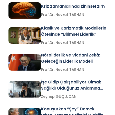
Kriz zamanlarında zihinsel zırh
Prof.Dr. Nevzat TARHAN
Klasik ve Karizmatik Modellerin
Ötesinde “Bilimsel Liderlik”
Prof.Dr. Nevzat TARHAN
Nöroliderlik ve Vicdani Zekâ:
Geleceğin Liderlik Modeli
Prof.Dr. Nevzat TARHAN
İşe Gidip Çalışabiliyor Olmak
Sağlıklı Olduğunuz Anlamına
Gelir mi?
Zeynep GÜÇLÜCAN
Konuşurken “Şey” Demek