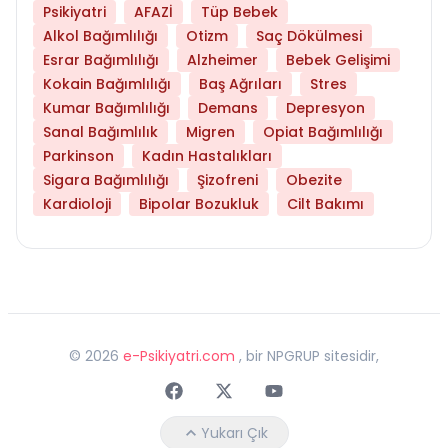
Psikiyatri
AFAZİ
Tüp Bebek
Alkol Bağımlılığı
Otizm
Saç Dökülmesi
Esrar Bağımlılığı
Alzheimer
Bebek Gelişimi
Kokain Bağımlılığı
Baş Ağrıları
Stres
Kumar Bağımlılığı
Demans
Depresyon
Sanal Bağımlılık
Migren
Opiat Bağımlılığı
Parkinson
Kadın Hastalıkları
Sigara Bağımlılığı
Şizofreni
Obezite
Kardioloji
Bipolar Bozukluk
Cilt Bakımı
©
2026
e-Psikiyatri.com
, bir NPGRUP sitesidir,
Faceebok
Twitter
Youtube
Yukarı Çık