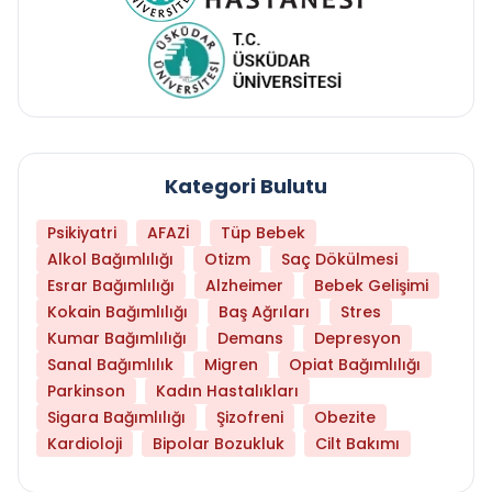
Kategori Bulutu
Psikiyatri
AFAZİ
Tüp Bebek
Alkol Bağımlılığı
Otizm
Saç Dökülmesi
Esrar Bağımlılığı
Alzheimer
Bebek Gelişimi
Kokain Bağımlılığı
Baş Ağrıları
Stres
Kumar Bağımlılığı
Demans
Depresyon
Sanal Bağımlılık
Migren
Opiat Bağımlılığı
Parkinson
Kadın Hastalıkları
Sigara Bağımlılığı
Şizofreni
Obezite
Kardioloji
Bipolar Bozukluk
Cilt Bakımı