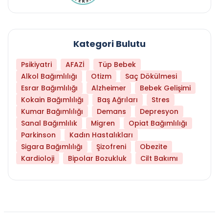
Kategori Bulutu
Psikiyatri
AFAZİ
Tüp Bebek
Alkol Bağımlılığı
Otizm
Saç Dökülmesi
Esrar Bağımlılığı
Alzheimer
Bebek Gelişimi
Kokain Bağımlılığı
Baş Ağrıları
Stres
Kumar Bağımlılığı
Demans
Depresyon
Sanal Bağımlılık
Migren
Opiat Bağımlılığı
Parkinson
Kadın Hastalıkları
Sigara Bağımlılığı
Şizofreni
Obezite
Kardioloji
Bipolar Bozukluk
Cilt Bakımı