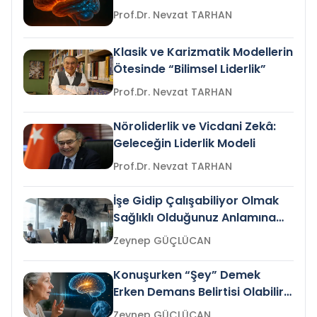
Prof.Dr. Nevzat TARHAN
Klasik ve Karizmatik Modellerin
Ötesinde “Bilimsel Liderlik”
Prof.Dr. Nevzat TARHAN
Nöroliderlik ve Vicdani Zekâ:
Geleceğin Liderlik Modeli
Prof.Dr. Nevzat TARHAN
İşe Gidip Çalışabiliyor Olmak
Sağlıklı Olduğunuz Anlamına
Gelir mi?
Zeynep GÜÇLÜCAN
Konuşurken “Şey” Demek
Erken Demans Belirtisi Olabilir
mi?
Zeynep GÜÇLÜCAN