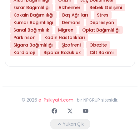
Esrar Bağımlılığı
Alzheimer
Bebek Gelişimi
Kokain Bağımlılığı
Baş Ağrıları
Stres
Kumar Bağımlılığı
Demans
Depresyon
Sanal Bağımlılık
Migren
Opiat Bağımlılığı
Parkinson
Kadın Hastalıkları
Sigara Bağımlılığı
Şizofreni
Obezite
Kardioloji
Bipolar Bozukluk
Cilt Bakımı
©
2026
e-Psikiyatri.com
, bir NPGRUP sitesidir,
Faceebok
Twitter
Youtube
Yukarı Çık