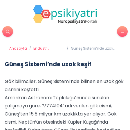
Anasayfa
/
Endüstri
/
Güneş Sistemi’nde uzak
Psikolojisi
keşif
Güneş Sistemi’nde uzak keşif
Gök bilimciler, Güneş Sistemi’nde bilinen en uzak gök
cismini keşfetti.
Amerikan Astronomi Topluluğu’nunca sunulan
çalışmaya göre, ‘V774104’ adı verilen gök cismi,
Güneş’ten 15.5 milyar km uzaklıkta yer alıyor. Gök
cismi, Neptün’ün ötesindeki Kupier Kuşağı’nda