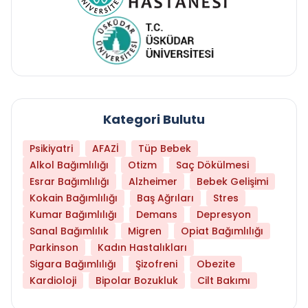
Kategori Bulutu
Psikiyatri
AFAZİ
Tüp Bebek
Alkol Bağımlılığı
Otizm
Saç Dökülmesi
Esrar Bağımlılığı
Alzheimer
Bebek Gelişimi
Kokain Bağımlılığı
Baş Ağrıları
Stres
Kumar Bağımlılığı
Demans
Depresyon
Sanal Bağımlılık
Migren
Opiat Bağımlılığı
Parkinson
Kadın Hastalıkları
Sigara Bağımlılığı
Şizofreni
Obezite
Kardioloji
Bipolar Bozukluk
Cilt Bakımı