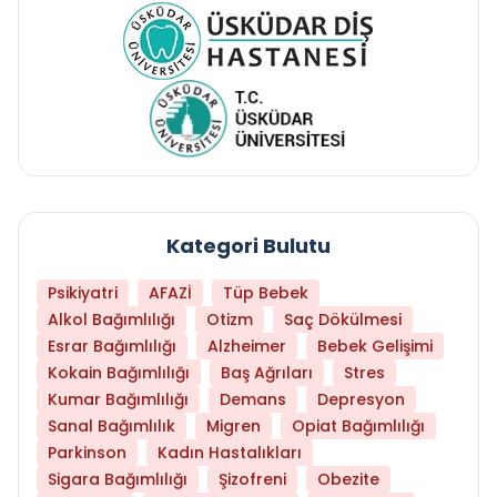
Kategori Bulutu
Psikiyatri
AFAZİ
Tüp Bebek
Alkol Bağımlılığı
Otizm
Saç Dökülmesi
Esrar Bağımlılığı
Alzheimer
Bebek Gelişimi
Kokain Bağımlılığı
Baş Ağrıları
Stres
Kumar Bağımlılığı
Demans
Depresyon
Sanal Bağımlılık
Migren
Opiat Bağımlılığı
Parkinson
Kadın Hastalıkları
Sigara Bağımlılığı
Şizofreni
Obezite