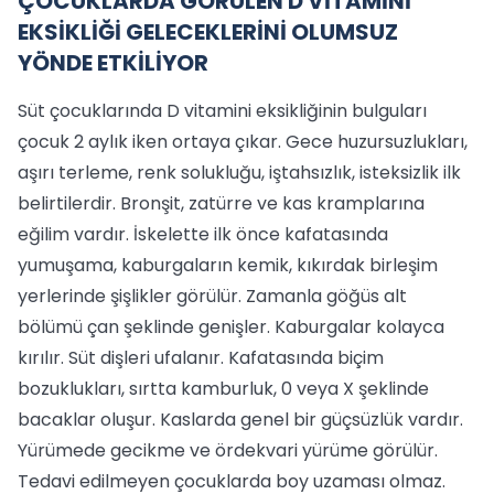
ÇOCUKLARDA GÖRÜLEN D VİTAMİNİ
EKSİKLİĞİ GELECEKLERİNİ OLUMSUZ
YÖNDE ETKİLİYOR
Süt çocuklarında D vitamini eksikliğinin bulguları
çocuk 2 aylık iken ortaya çıkar. Gece huzursuzlukları,
aşırı terleme, renk solukluğu, iştahsızlık, isteksizlik ilk
belirtilerdir. Bronşit, zatürre ve kas kramplarına
eğilim vardır. İskelette ilk önce kafatasında
yumuşama, kaburgaların kemik, kıkırdak birleşim
yerlerinde şişlikler görülür. Zamanla göğüs alt
bölümü çan şeklinde genişler. Kaburgalar kolayca
kırılır. Süt dişleri ufalanır. Kafatasında biçim
bozuklukları, sırtta kamburluk, 0 veya X şeklinde
bacaklar oluşur. Kaslarda genel bir güçsüzlük vardır.
Yürümede gecikme ve ördekvari yürüme görülür.
Tedavi edilmeyen çocuklarda boy uzaması olmaz.