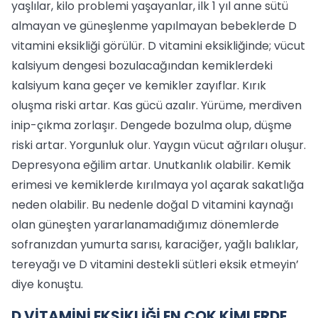
yaşlılar, kilo problemi yaşayanlar, ilk 1 yıl anne sütü
almayan ve güneşlenme yapılmayan bebeklerde D
vitamini eksikliği görülür. D vitamini eksikliğinde; vücut
kalsiyum dengesi bozulacağından kemiklerdeki
kalsiyum kana geçer ve kemikler zayıflar. Kırık
oluşma riski artar. Kas gücü azalır. Yürüme, merdiven
inip-çıkma zorlaşır. Dengede bozulma olup, düşme
riski artar. Yorgunluk olur. Yaygın vücut ağrıları oluşur.
Depresyona eğilim artar. Unutkanlık olabilir. Kemik
erimesi ve kemiklerde kırılmaya yol açarak sakatlığa
neden olabilir. Bu nedenle doğal D vitamini kaynağı
olan güneşten yararlanamadığımız dönemlerde
sofranızdan yumurta sarısı, karaciğer, yağlı balıklar,
tereyağı ve D vitamini destekli sütleri eksik etmeyin’
diye konuştu.
D VİTAMİNİ EKSİKLİĞİ EN ÇOK KİMLERDE