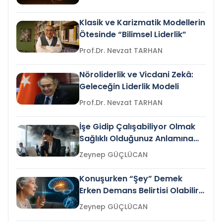
Klasik ve Karizmatik Modellerin
Ötesinde “Bilimsel Liderlik”
Prof.Dr. Nevzat TARHAN
Nöroliderlik ve Vicdani Zekâ:
Geleceğin Liderlik Modeli
Prof.Dr. Nevzat TARHAN
İşe Gidip Çalışabiliyor Olmak
Sağlıklı Olduğunuz Anlamına
Gelir mi?
Zeynep GÜÇLÜCAN
Konuşurken “Şey” Demek
Erken Demans Belirtisi Olabilir
mi?
Zeynep GÜÇLÜCAN