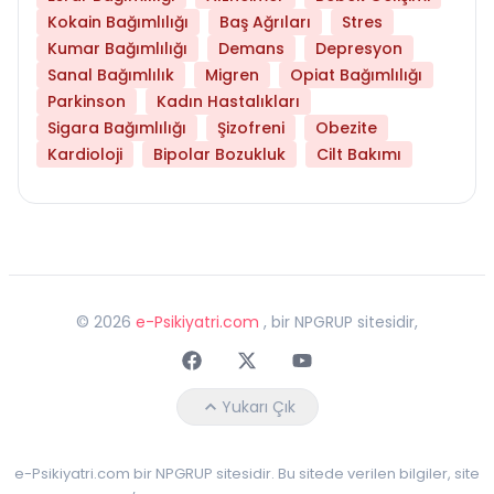
Kokain Bağımlılığı
Baş Ağrıları
Stres
Kumar Bağımlılığı
Demans
Depresyon
Sanal Bağımlılık
Migren
Opiat Bağımlılığı
Parkinson
Kadın Hastalıkları
Sigara Bağımlılığı
Şizofreni
Obezite
Kardioloji
Bipolar Bozukluk
Cilt Bakımı
©
2026
e-Psikiyatri.com
, bir NPGRUP sitesidir,
Faceebok
Twitter
Youtube
Yukarı Çık
e-Psikiyatri.com bir NPGRUP sitesidir. Bu sitede verilen bilgiler, site