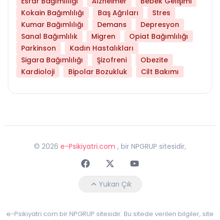
Esrar Bağımlılığı
Alzheimer
Bebek Gelişimi
Kokain Bağımlılığı
Baş Ağrıları
Stres
Kumar Bağımlılığı
Demans
Depresyon
Sanal Bağımlılık
Migren
Opiat Bağımlılığı
Parkinson
Kadın Hastalıkları
Sigara Bağımlılığı
Şizofreni
Obezite
Kardioloji
Bipolar Bozukluk
Cilt Bakımı
©
2026
e-Psikiyatri.com
, bir NPGRUP sitesidir,
Faceebok
Twitter
Youtube
Yukarı Çık
e-Psikiyatri.com bir NPGRUP sitesidir. Bu sitede verilen bilgiler, site