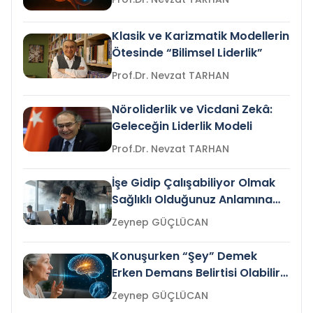
Klasik ve Karizmatik Modellerin
Ötesinde “Bilimsel Liderlik”
Prof.Dr. Nevzat TARHAN
Nöroliderlik ve Vicdani Zekâ:
Geleceğin Liderlik Modeli
Prof.Dr. Nevzat TARHAN
İşe Gidip Çalışabiliyor Olmak
Sağlıklı Olduğunuz Anlamına
Gelir mi?
Zeynep GÜÇLÜCAN
Konuşurken “Şey” Demek
Erken Demans Belirtisi Olabilir
mi?
Zeynep GÜÇLÜCAN