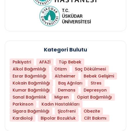
Kategori Bulutu
Psikiyatri
AFAZİ
Tüp Bebek
Alkol Bağımlılığı
Otizm
Saç Dökülmesi
Esrar Bağımlılığı
Alzheimer
Bebek Gelişimi
Kokain Bağımlılığı
Baş Ağrıları
Stres
Kumar Bağımlılığı
Demans
Depresyon
Sanal Bağımlılık
Migren
Opiat Bağımlılığı
Parkinson
Kadın Hastalıkları
Sigara Bağımlılığı
Şizofreni
Obezite
Kardioloji
Bipolar Bozukluk
Cilt Bakımı