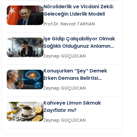
Nöroliderlik ve Vicdani Zekâ:
Geleceğin Liderlik Modeli
Prof.Dr. Nevzat TARHAN
İşe Gidip Çalışabiliyor Olmak
Sağlıklı Olduğunuz Anlamına
Gelir mi?
Zeynep GÜÇLÜCAN
Konuşurken “Şey” Demek
Erken Demans Belirtisi
Olabilir mi?
Zeynep GÜÇLÜCAN
Kahveye Limon Sıkmak
Zayıflatır mı?
Zeynep GÜÇLÜCAN