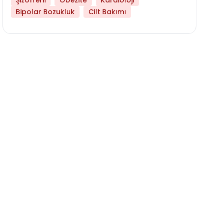
Şizofreni
Obezite
Kardioloji
Bipolar Bozukluk
Cilt Bakımı