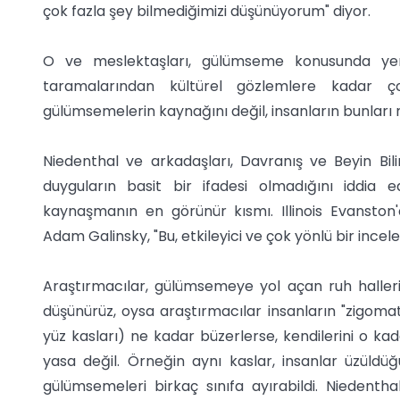
çok fazla şey bilmediğimizi düşünüyorum" diyor.
O ve meslektaşları, gülümseme konusunda yen
taramalarından kültürel gözlemlere kadar çok
gülümsemelerin kaynağını değil, insanların bunları na
Niedenthal ve arkadaşları, Davranış ve Beyin Bili
duyguların basit bir ifadesi olmadığını iddia e
kaynaşmanın en görünür kısmı. Illinois Evanston'
Adam Galinsky, "Bu, etkileyici ve çok yönlü bir incel
Araştırmacılar, gülümsemeye yol açan ruh hallerin
düşünürüz, oysa araştırmacılar insanların "zigomat
yüz kasları) ne kadar büzerlerse, kendilerini o ka
yasa değil. Örneğin aynı kaslar, insanlar üzüldü
gülümsemeleri birkaç sınıfa ayırabildi. Niedenthal