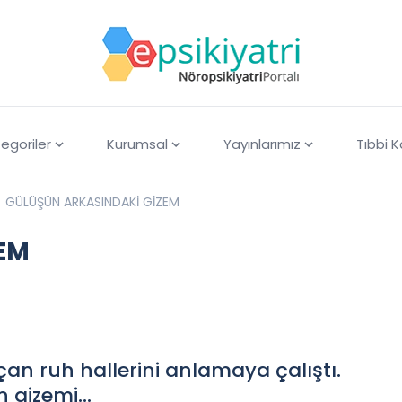
egoriler
Kurumsal
Yayınlarımız
Tıbbi 
GÜLÜŞÜN ARKASINDAKİ GİZEM
EM
an ruh hallerini anlamaya çalıştı.
ün gizemi…