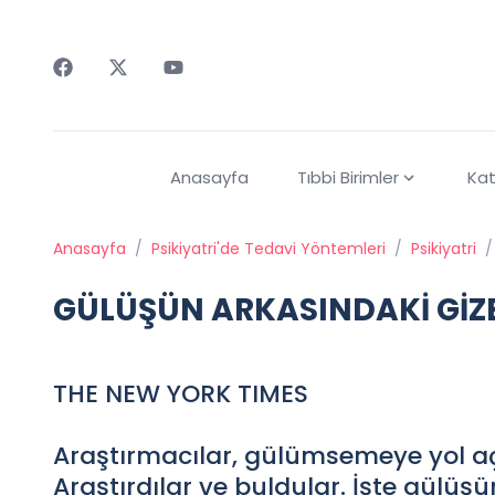
Faceebok
Twitter
Youtube
Anasayfa
Tıbbi Birimler
Kat
Anasayfa
/
Psikiyatri'de Tedavi Yöntemleri
/
Psikiyatri
/
GÜLÜŞÜN ARKASINDAKİ GİZ
THE NEW YORK TIMES
Araştırmacılar, gülümsemeye yol aç
Araştırdılar ve buldular. İşte gülüş