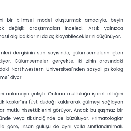
i bir bilimsel model oluşturmak amacıyla, beyin
 değişik araştırmaları inceledi. Artık yalnızca
sıl algıladıklarını da açıklayabileceklerini düşünüyor.
mleri dergisinin son sayısında, gülümsemelerin içten
diyor. Gülümsemeler gerçekte, iki zihin arasındaki
daki Northwestern Üniversitesi'nden sosyal psikolog
eme" diyor.
i anlamaya çalıştı. Onların mutluluğa işaret ettiğini
ik kaslar"ını (üst dudağı kaldırarak gülmeyi sağlayan
dar mutlu hissettiklerini görüyor. Ancak bu şaşmaz bir
ğünde veya tiksindiğinde de büzülüyor. Primatologlar
'e göre, insan gülüşü de aynı yolla sınıflandırılmalı.